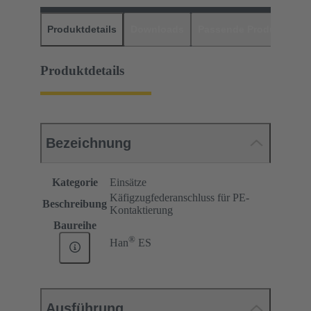
Produktdetails
Downloads
Passende Produkte
H
Produktdetails
Bezeichnung
Kategorie
Einsätze
Käfigzugfederanschluss für PE-
Beschreibung
Kontaktierung
Baureihe
®
Han
ES
Ausführung