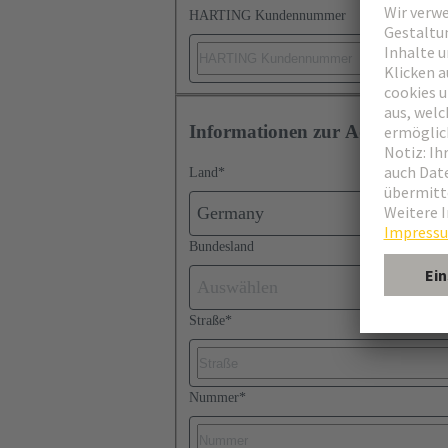
HARTING Kundennummer
Informationen zur Adresse
Land
*
Germany
Bundesland
Auswählen
Straße
*
Nummer
*