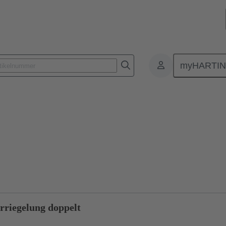
myHARTI
Rechtecksteckverbinder
Produkte
Baureihen
Han-Modular® 
riegelung doppelt