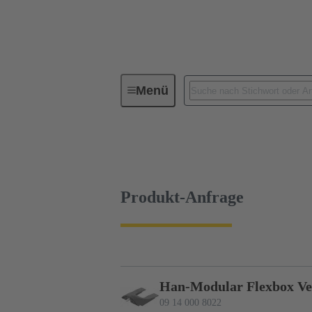
Menü
Industrie-Steckverbinder / Han®
09 14 000 8022
Produkt-Anfrage
Produkt-Anfrage
Han-Modular Flexbox Ver
09 14 000 8022