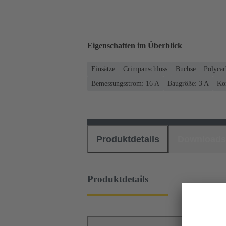
Eigenschaften im Überblick
Einsätze
Crimpanschluss
Buchse
Polycar
Bemessungsstrom: ‌16 A
Baugröße: 3 A
Kon
Produktdetails
Downloads
Produktdetails