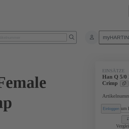
myHARTI
Rechtecksteckverbinder
Produkte
Baureihen
Han-Yellock®
EINSÄTZE
Female
Han Q 5/0 
Crimp
Artikelnumm
mp
um P
Einloggen
Vergle