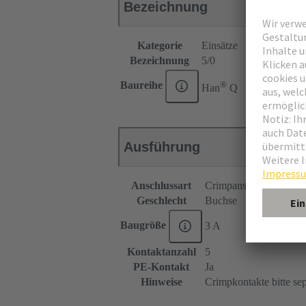
Bezeichnung
Kategorie
Einsätze
Bezeichnung
5/0
®
Baureihe
Han
Q
Ausführung
Anschlussart
Crimpanschluss
Geschlecht
Buchse
Baugröße
3 A
Kontaktanzahl
5
PE-Kontakt
Ja
Hinweise
Crimpkontakte bitte sep