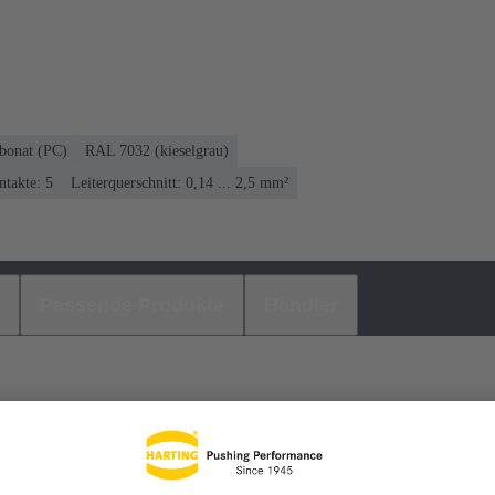
bonat (PC)
RAL 7032 (kieselgrau)
takte: 5
Leiterquerschnitt: 0,14 ... 2,5 mm²
Passende Produkte
Händler