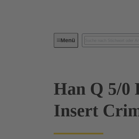
Menü
Industrie-Steckverbinder / Han®
Han Q 5/0 
Insert Cri