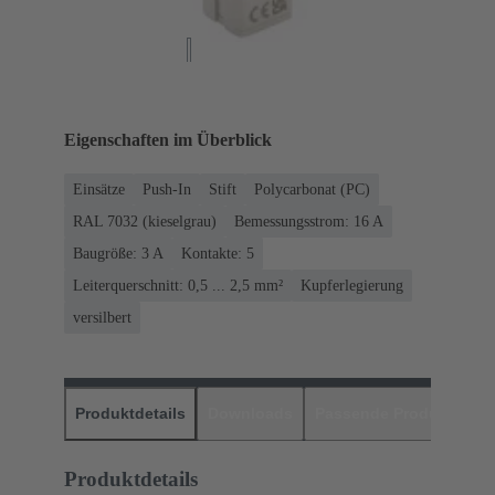
Eigenschaften im Überblick
Einsätze
Push-In
Stift
Polycarbonat (PC)
RAL 7032 (kieselgrau)
Bemessungsstrom: ‌16 A
Baugröße: 3 A
Kontakte: 5
Leiterquerschnitt: 0,5 ... 2,5 mm²
Kupferlegierung
versilbert
Produktdetails
Downloads
Passende Produkte
H
Produktdetails