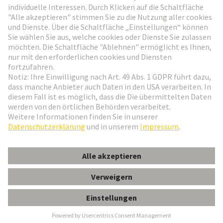
Weiter zur Anmeldung
Social Media
Deutsch
Deutschland
© HARTING Technologiegruppe
Cookie-Einstellungen
Impressum
Datenschutz-Erklärung
Nutzungsbedingungen
Kundeninformation
Gender-Hinweis
Han Q5/0_I_M_PIT_0.5-2.5mm²