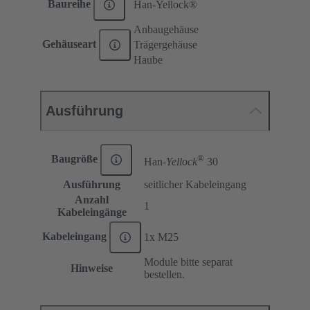
Baureihe
Han-Yellock®
Anbaugehäuse
Gehäuseart
Trägergehäuse
Haube
Ausführung
®
Baugröße
Han-
Yellock
30
Ausführung
seitlicher Kabeleingang
Anzahl
1
Kabeleingänge
Kabeleingang
1x M25
Module bitte separat
Hinweise
bestellen.