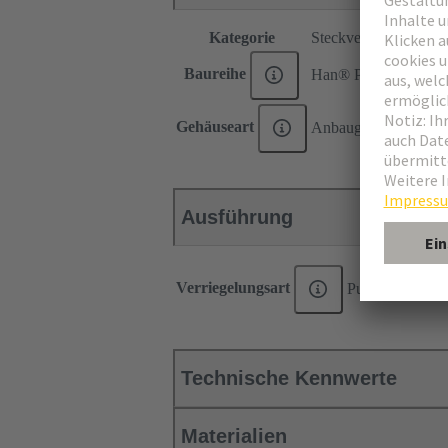
Kategorie
Steckverbinder
Baureihe
Han® PushPull (V14
Gehäuseart
Anbaugehäuse
Ausführung
Verriegelungsart
PushPull
Technische Kennwerte
Materialien