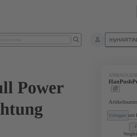
myHARTI
5 002 0323
ANBAUGEH
ll Power
HanPushPul
Artikelnumm
chtung
um P
Einloggen
Vergle