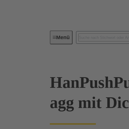
Menü
Baureihen
Produkte
09 3
HanPushPu
agg mit Di