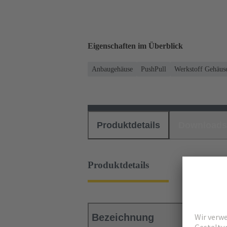
Eigenschaften im Überblick
Anbaugehäuse
PushPull
Werkstoff Gehäuse
Produktdetails
Downloads
Produktdetails
Bezeichnung