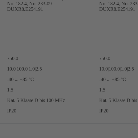
No. 182.4, No. 233-09
No. 182.4, No. 233
DUXR8.E254191
DUXR8.E254191
750.0
750.0
10.0|100.0|1.0|2.5
10.0|100.0|1.0|2.5
-40 ... +85 °C
-40 ... +85 °C
1.5
1.5
Kat. 5 Klasse D bis 100 MHz
Kat. 5 Klasse D bi
IP20
IP20