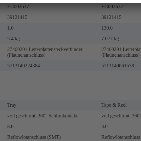
EC002637
EC002637
39121415
39121415
1.0
130.0
5.4 kg
7.077 kg
27460201 Leiterplattensteckverbinder
27460201 Leiterpla
(Platinenanschluss)
(Platinenanschluss)
5713140224384
5713140061538
Tray
Tape & Reel
voll geschirmt, 360° Schirmkontakt
voll geschirmt, 360
8.0
8.0
Reflowlötanschluss (SMT)
Reflowlötanschlus