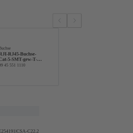
Buchse
RJI-RJ45-Buchse-
Cat-5-SMT-gew-T-R-
130
09 45 551 1110
254191|CSA-C22.2