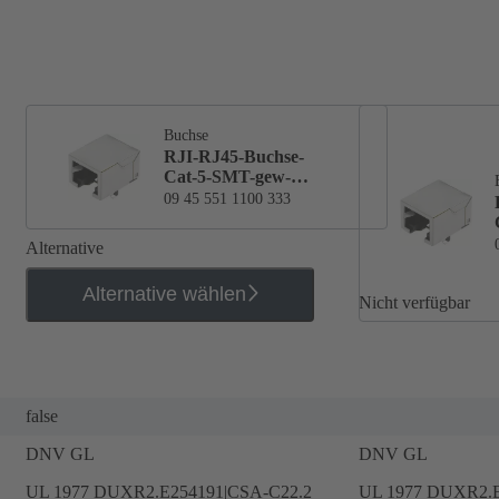
Buchse
RJI-RJ45-Buchse-
Cat-5-SMT-gew-
Sample
09 45 551 1100 333
Alternative
Alternative wählen
Nicht verfügbar
false
DNV GL
DNV GL
UL 1977 DUXR2.E254191|CSA-C22.2
UL 1977 DUXR2.E