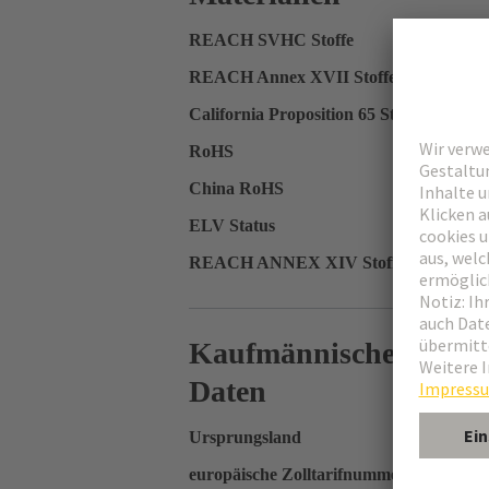
REACH SVHC Stoffe
REACH Annex XVII Stoffe
California Proposition 65 Stoffe
RoHS
China RoHS
ELV Status
REACH ANNEX XIV Stoffe
Kaufmännische
Daten
Ursprungsland
europäische Zolltarifnummer