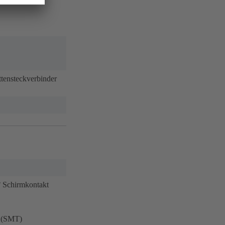
ttensteckverbinder
° Schirmkontakt
s (SMT)