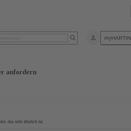
myHARTI
5 551 1110
kostenloses Muster
er anfordern
er, das sehr ähnlich ist.