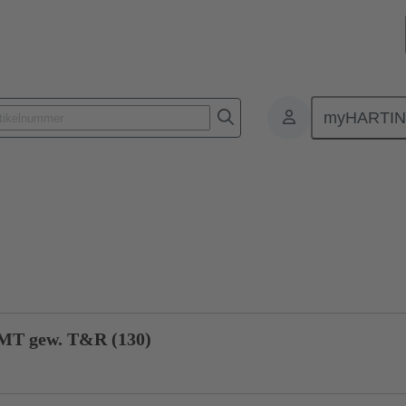
myHARTI
5 551 1110
Produkt-Anfrage
SMT gew. T&R (130)