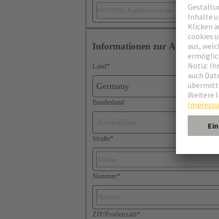
Informationen zur Adresse
Land
*
Germany
Bundesland
Auswählen
Straße
*
Nummer
*
ZIP/Postleitzahl
*