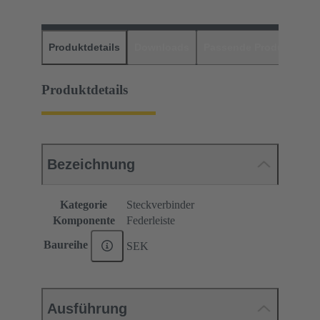
Produktdetails
Downloads
Passende Produkte
H
Produktdetails
Bezeichnung
Kategorie
Steckverbinder
Komponente
Federleiste
Baureihe
SEK
Ausführung