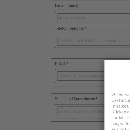
Fax (optional)
Telefon (optional)
*
E-Mail
*
Name des Unternehmens
*