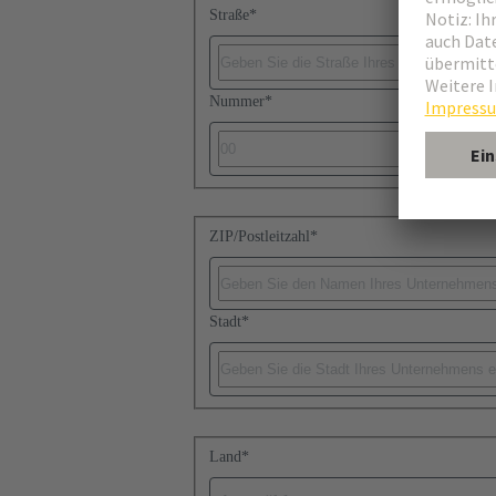
Straße
*
Nummer
*
ZIP/Postleitzahl
*
Stadt
*
Land
*