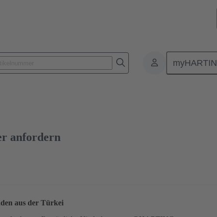
myHARTI
lattensteckverbinder
Board-to-Board Steckverbinder
Produkte
n
09 18 520 6803
kostenloses Muster
er anfordern
den aus der Türkei