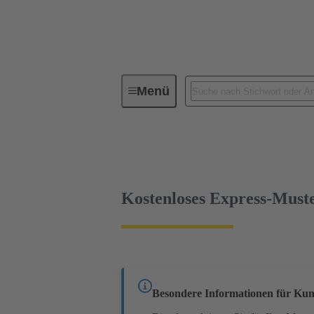
Menü
Geräteanschlusstechnik
Leiterp
Kabelsteckverbinder und Kabelkonfektione
Kostenloses Express-Must
Besondere Informationen für Kun