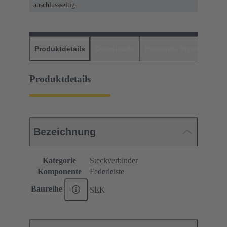
anschlussseitig
Produktdetails
Downloads
Passende Produkte
H
Produktdetails
Bezeichnung
Kategorie
Steckverbinder
Komponente
Federleiste
Baureihe
SEK