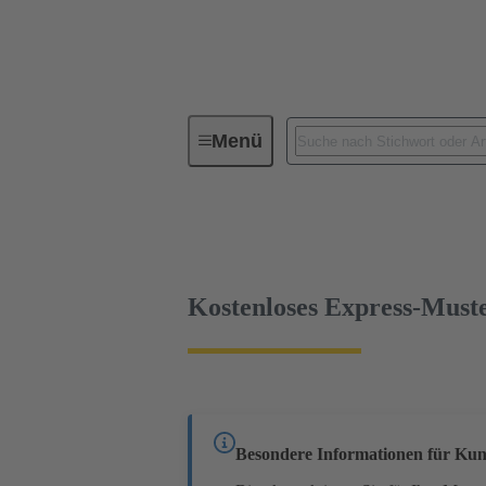
Menü
Geräteanschlusstechnik
Leiterp
Kabelsteckverbinder und Kabelkonfektione
Kostenloses Express-Must
Besondere Informationen für Kun