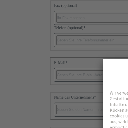
Fax (optional)
Telefon (optional)
*
E-Mail
*
Name des Unternehmens
*