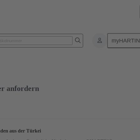
myHARTI
lattensteckverbinder
Board-to-Board Steckverbinder
Produkte
n
09 18 520 6813
kostenloses Muster
er anfordern
den aus der Türkei