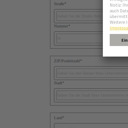
Straße
*
Nummer
*
ZIP/Postleitzahl
*
Stadt
*
Land
*