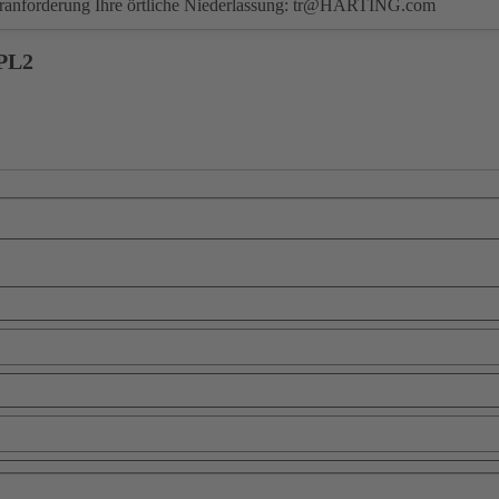
eranforderung Ihre örtliche Niederlassung:
tr@HARTING.com
PL2