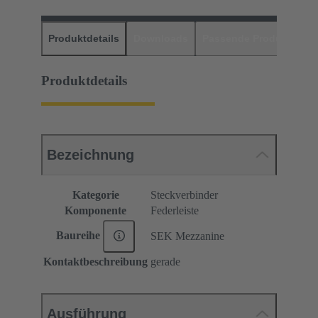
Produktdetails
Downloads
Passende Produkte
H
Produktdetails
Bezeichnung
Kategorie
Steckverbinder
Komponente
Federleiste
Baureihe
SEK Mezzanine
Kontaktbeschreibung
gerade
Ausführung