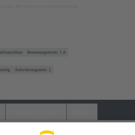
ven Zwecken. Bitte beachten Sie die Produktbeschreibung.
nlötanschluss
Bemessungsstrom: ‌1 A
seitig
Anforderungsstufe: 2
Passende Produkte
Händler