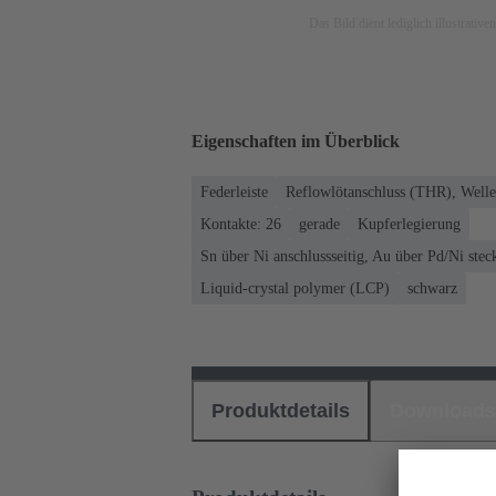
Das Bild dient lediglich illustrati
Eigenschaften im Überblick
Federleiste
Reflowlötanschluss (THR), Welle
Kontakte: 26
gerade
Kupferlegierung
Sn über Ni anschlussseitig, Au über Pd/Ni steck
Liquid-crystal polymer (LCP)
schwarz
Produktdetails
Downloads