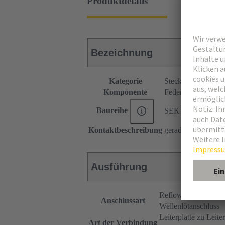
Produktdetails
Bezeichnung
Kategorie
Steckverbinder
Komponente
Federleiste
Baureihe
SEK Mezzanine
Kontaktbeschreibung
gerade
Ausführung
Reflowlötanschluss
Anschlussart
Wellenlötanschluss
Leiterplatte zu Leiter
Art der Verbindung