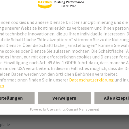
 (THR)
platte