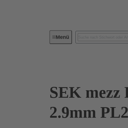
Menü
Geräteanschlusstechnik
Leiterp
09 19 526 6824
SEK mezz 
2.9mm PL