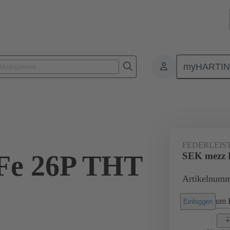
myHARTI
lattensteckverbinder
Board-to-Board Steckverbinder
Produkte
FEDERLEIS
Fe 26P THT
SEK mezz 
Artikelnumm
2
um P
Einloggen