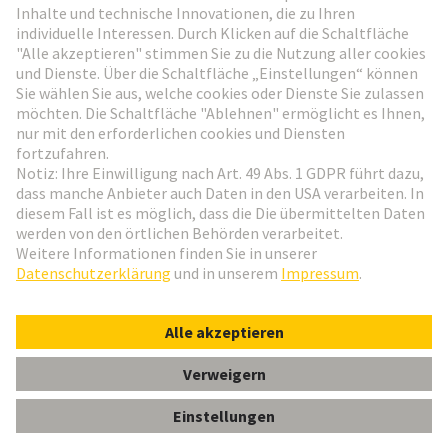
Weiter zur Anmeldung
Social Media
Deutsch
Deutschland
© HARTING Technologiegruppe
Cookie-Einstellungen
Impressum
Datenschutz-Erklärung
Nutzungsbedingungen
Kundeninformation
Gender-Hinweis
har-flex HD-Card Edge 100p PL1 SAMPLE