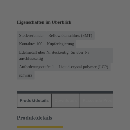
Eigenschaften im Überblick
Steckverbinder
Reflowlötanschluss (SMT)
Kontakte: 100
Kupferlegierung
Edelmetall über Ni steckseitig, Sn über Ni
anschlussseitig
Anforderungsstufe: 1
Liquid-crystal polymer (LCP)
schwarz
Produktdetails
Downloads
Passende Produkte
H
Produktdetails