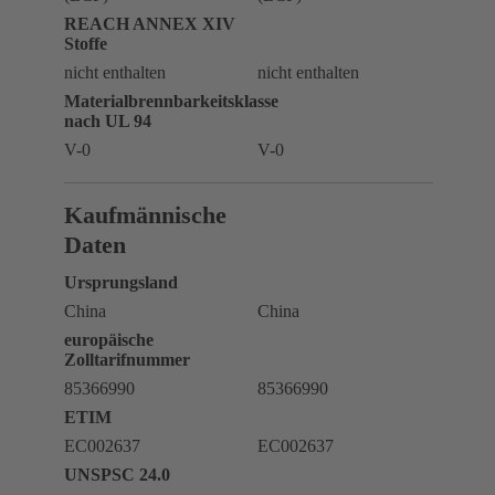
REACH ANNEX XIV
Stoffe
nicht enthalten
nicht enthalten
Materialbrennbarkeitsklasse
nach UL 94
V-0
V-0
Kaufmännische
Daten
Ursprungsland
China
China
europäische
Zolltarifnummer
85366990
85366990
ETIM
EC002637
EC002637
UNSPSC 24.0