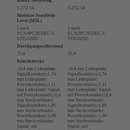
Raster, steckseitig
1.27|2.54
1.27|2.54
Moisture Sensitivity
Level (MSL)
1 nach
1 nach
ECA/IPC/JEDEC J-
ECA/IPC/JEDEC J-
STD-020D
STD-020D
Durchgangswiderstand
25.0
25.0
Kriechstrecke
≥0,4 mm Leiterplatte:
≥0,4 mm Leiterplatte:
Signalkontakte|≥1,74
Signalkontakte|≥1,74
mm Leiterplatte:
mm Leiterplatte:
Powerkontakte|≥1,11
Powerkontakte|≥1,11
mm Leiterplatte: Signal-
mm Leiterplatte: Signal-
auf Powerkontakte|≥0,4
auf Powerkontakte|≥0,4
mm Steckverbinder:
mm Steckverbinder:
Signalkontakte|≥1,89
Signalkontakte|≥1,89
mm Steckverbinder:
mm Steckverbinder:
Powerkontakte|≥1,99
Powerkontakte|≥1,99
mm Steckverbinder:
mm Steckverbinder:
Signal- auf
Signal- auf