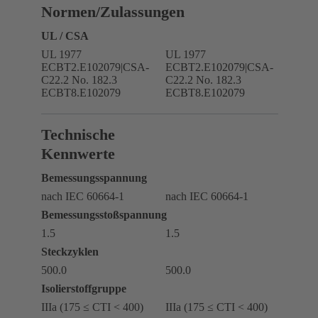
Normen/Zulassungen
UL / CSA
UL 1977
UL 1977
ECBT2.E102079|CSA-
ECBT2.E102079|CSA-
C22.2 No. 182.3
C22.2 No. 182.3
ECBT8.E102079
ECBT8.E102079
Technische
Kennwerte
Bemessungsspannung
nach IEC 60664-1
nach IEC 60664-1
Bemessungsstoßspannung
1.5
1.5
Steckzyklen
500.0
500.0
Isolierstoffgruppe
IIIa (175 ≤ CTI < 400)
IIIa (175 ≤ CTI < 400)