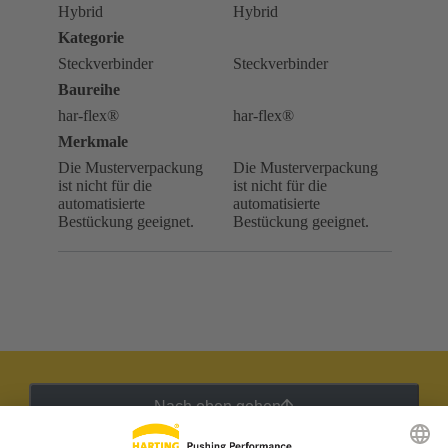
Hybrid
Hybrid
Kategorie
Steckverbinder
Steckverbinder
Baureihe
har-flex®
har-flex®
Merkmale
Die Musterverpackung
Die Musterverpackung
ist nicht für die
ist nicht für die
automatisierte
automatisierte
Bestückung geeignet.
Bestückung geeignet.
Nach oben gehen