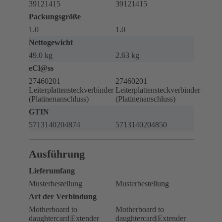
39121415
39121415
Packungsgröße
1.0
1.0
Nettogewicht
49.0 kg
2.63 kg
eCl@ss
27460201
27460201
Leiterplattensteckverbinder
Leiterplattensteckverbinder
(Platinenanschluss)
(Platinenanschluss)
GTIN
5713140204874
5713140204850
Ausführung
Lieferumfang
Musterbestellung
Musterbestellung
Art der Verbindung
Motherboard to
Motherboard to
daughtercard|Extender
daughtercard|Extender