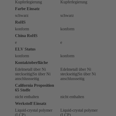
Kupferlegierung
Kupferlegierung
Farbe Einsatz
schwarz
schwarz
RoHS
konform
konform
China RoHS
e
e
ELV Status
konform
konform
Kontaktoberfläche
Edelmetall über Ni
Edelmetall über Ni
steckseitig|Sn über Ni
steckseitig|Sn über Ni
anschlussseitig
anschlussseitig
California Proposition
65 Stoffe
nicht enthalten
nicht enthalten
Werkstoff Einsatz
Liquid-crystal polymer
Liquid-crystal polymer
(LCP)
(LCP)