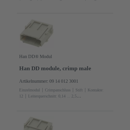
A
Kontakte: 7
Leiterquerschnitt: 0,14 ... 1,5 mm²
mit Aderendhülse 0,5 ... 1,5 mm² ohne
Aderendhülse
Kupferlegierung
versilbert
Han DD® Modul
Han DD module, crimp male
Artikelnummer: 09 14 012 3001
Einzelmodul
Crimpanschluss
Stift
Kontakte:
12
Leiterquerschnitt: 0,14 ... 2,5
mm²
Bemessungsstrom: ‌10 A
Polycarbonat
(PC)
RAL 7032 (kieselgrau)