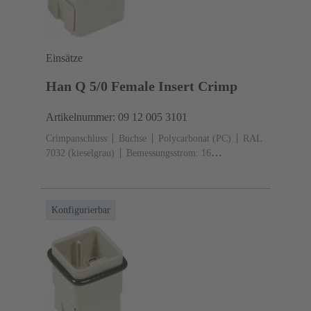
Einsätze
Han Q 5/0 Female Insert Crimp
Artikelnummer: 09 12 005 3101
Crimpanschluss
Buchse
Polycarbonat (PC)
RAL
7032 (kieselgrau)
Bemessungsstrom: ‌16
A
Baugröße: 3 A
Kontakte: 5
Leiterquerschnitt:
0,14 ... 2,5 mm²
Konfigurierbar