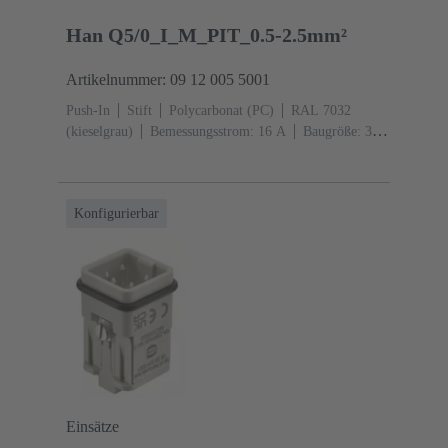
Han Q5/0_I_M_PIT_0.5-2.5mm²
Artikelnummer: 09 12 005 5001
Push-In
Stift
Polycarbonat (PC)
RAL 7032
(kieselgrau)
Bemessungsstrom: ‌16 A
Baugröße: 3
A
Kontakte: 5
Leiterquerschnitt: 0,5 ... 2,5
mm²
Kupferlegierung
versilbert
Konfigurierbar
Einsätze