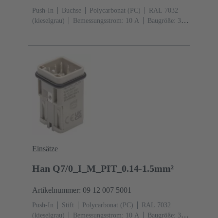
Push-In
Buchse
Polycarbonat (PC)
RAL 7032
(kieselgrau)
Bemessungsstrom: ‌10 A
Baugröße: 3
A
Kontakte: 7
Leiterquerschnitt: 0,14 ... 1,5 mm²
mit Aderendhülse 0,5 ... 1,5 mm² ohne
Aderendhülse
Kupferlegierung
versilbert
Einsätze
Han Q7/0_I_M_PIT_0.14-1.5mm²
Artikelnummer: 09 12 007 5001
Push-In
Stift
Polycarbonat (PC)
RAL 7032
(kieselgrau)
Bemessungsstrom: ‌10 A
Baugröße: 3