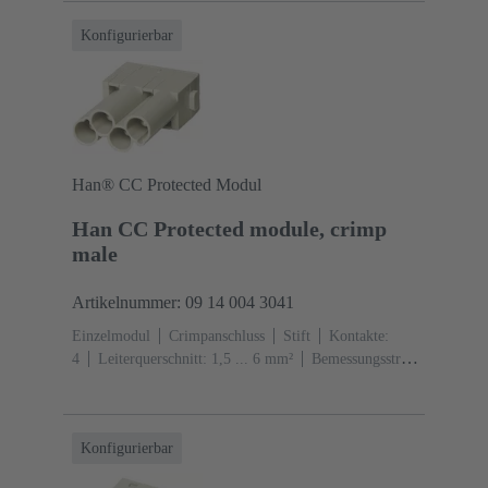
Konfigurierbar
Han® CC Protected Modul
Han CC Protected module, crimp
male
Artikelnummer: 09 14 004 3041
Einzelmodul
Crimpanschluss
Stift
Kontakte:
4
Leiterquerschnitt: 1,5 ... 6 mm²
Bemessungsstrom:
‌40 A
Polycarbonat (PC)
RAL 7032 (kieselgrau)
Konfigurierbar