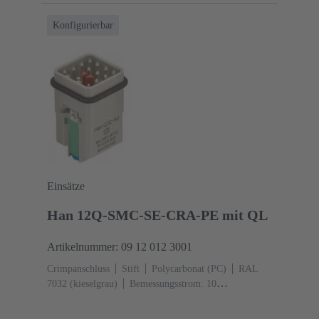
Konfigurierbar
Einsätze
Han 12Q-SMC-SE-CRA-PE mit QL
Artikelnummer: 09 12 012 3001
Crimpanschluss
Stift
Polycarbonat (PC)
RAL
7032 (kieselgrau)
Bemessungsstrom: ‌10
A
Baugröße: 3 A
Kontakte: 12
Leiterquerschnitt:
0,14 ... 2,5 mm²