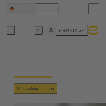
Deutsch
Deutschland
Baureihen
myHARTING
Han-Yellock®
Elegantes Multitalent: hohe Kontaktdichte, einfache
Handhabung & Vervielfachung des Potenzials
Weitere Informationen