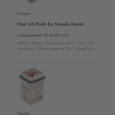
Einsätze
Han 3A Push-In, female insert
Artikelnummer: 09 20 003 5101
Push-In
Buchse
Polycarbonat (PC)
RAL 7032
(kieselgrau)
Bemessungsstrom: ‌10 A
Baugröße: 3
A
Kontakte: 3
Leiterquerschnitt: 0,5 ... 2,5 mm²
Einsätze