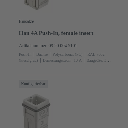
Einsätze
Han 4A Push-In, female insert
Artikelnummer: 09 20 004 5101
Push-In
Buchse
Polycarbonat (PC)
RAL 7032
(kieselgrau)
Bemessungsstrom: ‌10 A
Baugröße: 3
A
Kontakte: 4
Leiterquerschnitt: 0,5 ... 2,5 mm²
Konfigurierbar