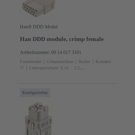
Han® DDD Modul
Han DDD module, crimp female
Artikelnummer: 09 14 017 3101
Einzelmodul
Crimpanschluss
Buchse
Kontakte:
17
Leiterquerschnitt: 0,14 ... 2,5
mm²
Bemessungsstrom: ‌10 A
Polycarbonat
(PC)
RAL 7032 (kieselgrau)
Konfigurierbar