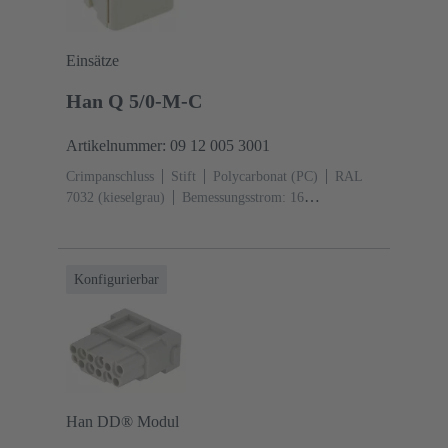
Einsätze
Han Q 5/0-M-C
Artikelnummer: 09 12 005 3001
Crimpanschluss
Stift
Polycarbonat (PC)
RAL
7032 (kieselgrau)
Bemessungsstrom: ‌16
A
Baugröße: 3 A
Kontakte: 5
Leiterquerschnitt:
0,14 ... 2,5 mm²
Konfigurierbar
Han DD® Modul