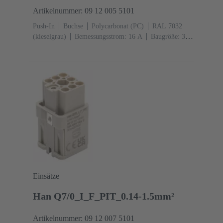
Artikelnummer: 09 12 005 5101
Push-In
Buchse
Polycarbonat (PC)
RAL 7032
(kieselgrau)
Bemessungsstrom: ‌16 A
Baugröße: 3
A
Kontakte: 5
Leiterquerschnitt: 0,5 ... 2,5
mm²
Kupferlegierung
versilbert
Einsätze
Han Q7/0_I_F_PIT_0.14-1.5mm²
Artikelnummer: 09 12 007 5101