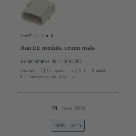
Han® EE Modul
Han EE module, crimp male
Artikelnummer: 09 14 008 3001
Einzelmodul
Crimpanschluss
Stift
Kontakte:
8
Leiterquerschnitt: 0,14 ... 4
mm²
Bemessungsstrom: ‌16 A
Polycarbonat
(PC)
RAL 7032 (kieselgrau)
20
(von 304)
Mehr Laden