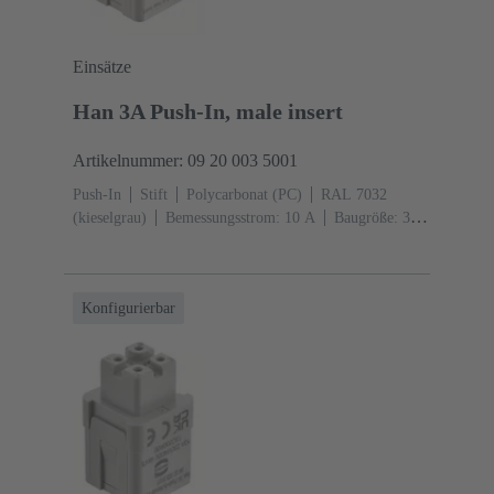
Einsätze
Han 3A Push-In, male insert
Artikelnummer: 09 20 003 5001
Push-In
Stift
Polycarbonat (PC)
RAL 7032
(kieselgrau)
Bemessungsstrom: ‌10 A
Baugröße: 3
A
Kontakte: 3
Leiterquerschnitt: 0,5 ... 2,5 mm²
Konfigurierbar