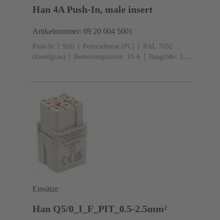
Han 4A Push-In, male insert
Artikelnummer: 09 20 004 5001
Push-In
Stift
Polycarbonat (PC)
RAL 7032
(kieselgrau)
Bemessungsstrom: ‌10 A
Baugröße: 3
A
Kontakte: 4
Leiterquerschnitt: 0,5 ... 2,5 mm²
Einsätze
Han Q5/0_I_F_PIT_0.5-2.5mm²