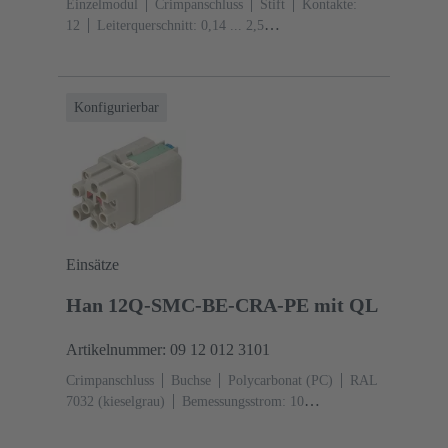
Einzelmodul
Crimpanschluss
Stift
Kontakte:
12
Leiterquerschnitt: 0,14 ... 2,5
mm²
Bemessungsstrom: ‌10 A
Polycarbonat
(PC)
RAL 7032 (kieselgrau)
Konfigurierbar
Einsätze
Han 12Q-SMC-BE-CRA-PE mit QL
Artikelnummer: 09 12 012 3101
Crimpanschluss
Buchse
Polycarbonat (PC)
RAL
7032 (kieselgrau)
Bemessungsstrom: ‌10
A
Baugröße: 3 A
Kontakte: 12
Leiterquerschnitt:
0,14 ... 2,5 mm²