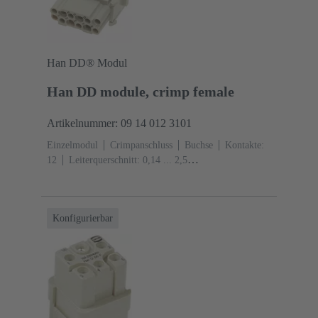
Han DD® Modul
Han DD module, crimp female
Artikelnummer: 09 14 012 3101
Einzelmodul
Crimpanschluss
Buchse
Kontakte:
12
Leiterquerschnitt: 0,14 ... 2,5
mm²
Bemessungsstrom: ‌10 A
Polycarbonat
(PC)
RAL 7032 (kieselgrau)
Konfigurierbar