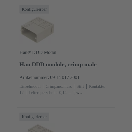
Konfigurierbar
Han® DDD Modul
Han DDD module, crimp male
Artikelnummer: 09 14 017 3001
Einzelmodul
Crimpanschluss
Stift
Kontakte:
17
Leiterquerschnitt: 0,14 ... 2,5
mm²
Bemessungsstrom: ‌10 A
Polycarbonat
(PC)
RAL 7032 (kieselgrau)
Konfigurierbar