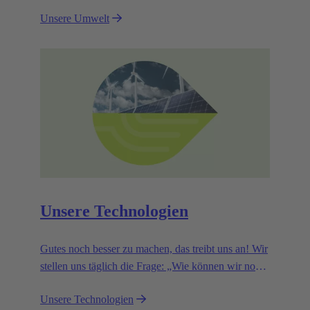
uns aufzuschauen. Ihnen eine vielfältige, gesunde
Unsere Umwelt
Welt zu hinterlassen, ist ein Weg zu zeigen, was sie
uns bedeuten.
Unsere Technologien
Gutes noch besser zu machen, das treibt uns an! Wir
stellen uns täglich die Frage: „Wie können wir noch
effizienter werden, den Kundennutzen unserer
Unsere Technologien
Technologien weiter erhöhen, Ressourcen schonen