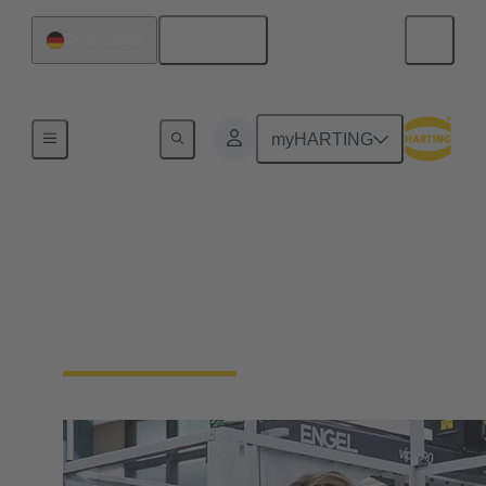
Deutsch
Deutschland
Unsere Verantwortung
myHARTING
Unsere
Unternehmenskultur
Wir sind ein Familienunternehmen