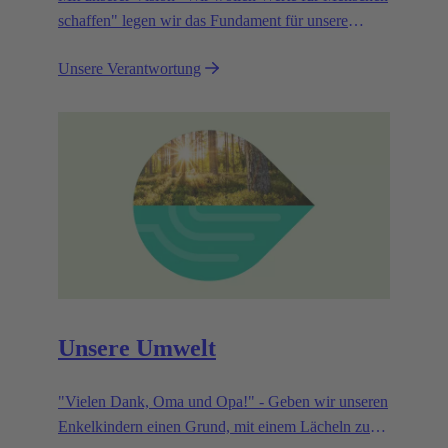
schaffen" legen wir das Fundament für unsere
Unternehmensziele, die sich u. a. auf Effizienz und
Unsere Verantwortung
Nachhaltigkeit ausrichten.
Unsere Umwelt
"Vielen Dank, Oma und Opa!" - Geben wir unseren
Enkelkindern einen Grund, mit einem Lächeln zu