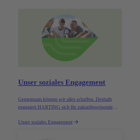
und den Lebenszyklus unserer Produkte
verlängern?“
Unser soziales Engagement
Gemeinsam können wir alles schaffen. Deshalb
engagiert HARTING sich für zukunftsweisende
Projekte. Denn wir sind Partner einer lebenswerten
Unser soziales Engagement
Zukunft.