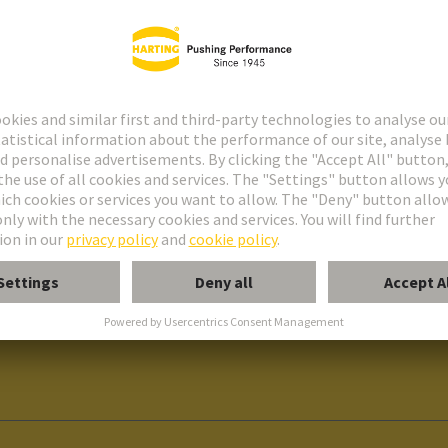
 Barcelona –Tomo 20.381–Hoja No. B-5460–Folio 144–Sección General–