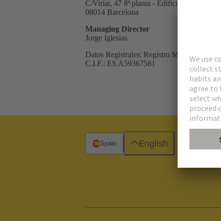
C/Viriat, 47 8ª planta - Edifici Numància 1
08014 Barcelona
Managing Director
Jorge Iglesias
Datos Registrales: Registro Mercantil de
C.I.F.: ES A59367581
English
Spain