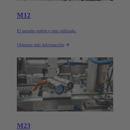
M12
El tamaño métrico más utilizado.
Obtenga más información
M23