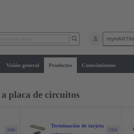
myHARTI
nectores de placas de circuitos impresos
Conectores de placa a placa de ci
Visión general
Productos
Conocimientos
a placa de circuitos
Terminación de tarjeta
3406
1354