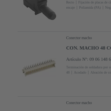
Recto
Fijación de placas de c
encaje
Poliamida (PA)
Neg
Conector macho
CON. MACHO 48 C
Artículo Nº: 09 06 148 
Terminación de soldadura por o
48
Acodado
Aleación de c
acoplamiento, Sn sobre Ni Lado
conforme a IEC 60603-2
Cod
Codificación de revestimiento, 
Codificación D20
Fijación de
fijación
Resina termoplástica,
Conector macho
guijarro)