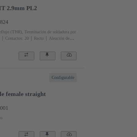
HT 2.9mm PL2
6824
eflujo (THR), Terminación de soldadura por
Contactos: 20
Recto
Aleación de
erminación, Au sobre Pd/Ni Lado de
iento: 2
Polímero de cristal líquido
Configurable
e female straight
0001
ro