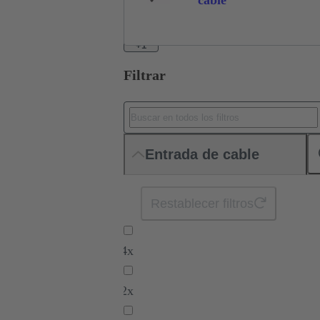
cable
+1
Filtrar
Entrada de cable
Restablecer filtros
4x
2x