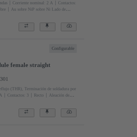
ndas
Corriente nominal: ‌2 A
Contactos:
obre
Au sobre NiP sobre Ni Lado de
 de terminación
Nivel de rendimiento: 2,
ificación: Codificación con pérdida de
e circuitos impresos: Con brida de fijación,
moplástica, rellena de fibra de vidrio
RAL
Configurable
le female straight
1301
eflujo (THR), Terminación de soldadura por
 A
Contactos: 3
Recto
Aleación de
 de acoplamiento, Sn sobre Ni Lado de
ento: 1, conforme a IEC 60603-