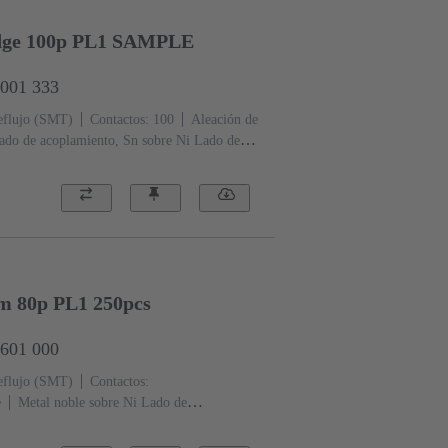
Edge 100p PL1 SAMPLE
2001 333
reflujo (SMT)
Contactos: 100
Aleación de
ado de acoplamiento, Sn sobre Ni Lado de
ento: 1
Polímero de cristal líquido
mm 80p PL1 250pcs
2601 000
reflujo (SMT)
Contactos:
e
Metal noble sobre Ni Lado de
 de terminación
Nivel de rendimiento:
 (LCP)