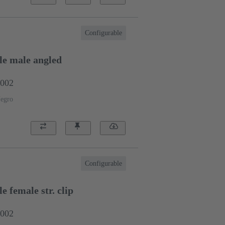
Configurable
e male angled
0002
egro
Configurable
 female str. clip
0002