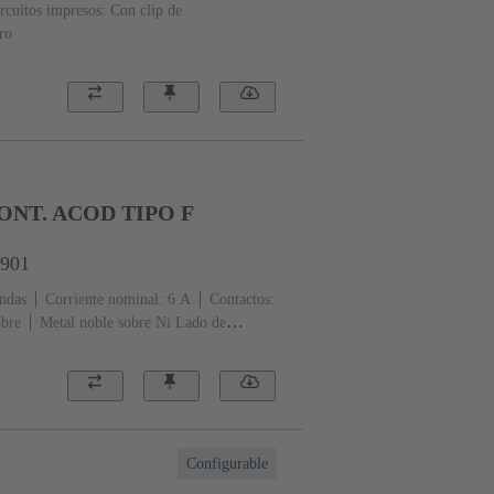
ircuitos impresos: Con clip de
ro
ONT. ACOD TIPO F
6901
ndas
Corriente nominal: ‌6 A
Contactos:
obre
Metal noble sobre Ni Lado de
 de terminación
Nivel de rendimiento: 2,
ificación: Codificación de agujero,
Codificación con pérdida de contactos,
 placas de circuitos impresos: Con brida de
 rellena de fibra de vidrio
RAL 7032 (gris
Configurable