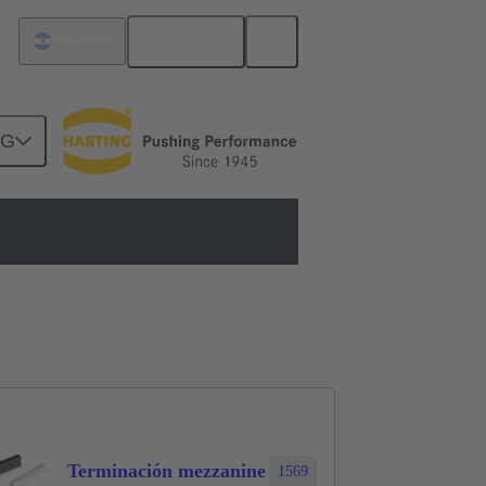
Español
Argentina
NG
rcuitos
Productos
Terminación mezzanine
1569