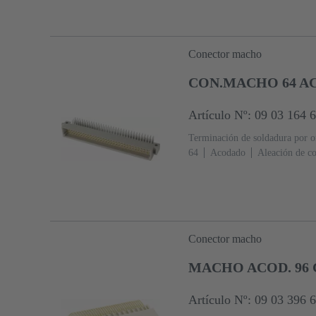
Conector macho
CON.MACHO 64 AC
Artículo Nº: 09 03 164 
Terminación de soldadura por o
64
Acodado
Aleación de c
acoplamiento, Sn sobre Ni Lado
conforme a IEC 60603-2
Cod
contactos, Codificación lateral
Con brida de fijación
Resina 
vidrio
RAL 7032 (gris guijar
Conector macho
MACHO ACOD. 96 
Artículo Nº: 09 03 396 