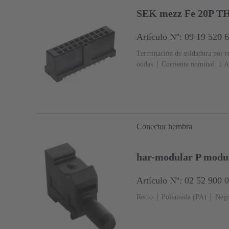
SEK mezz Fe 20P T
Artículo Nº: 09 19 520 
Terminación de soldadura por r
ondas
Corriente nominal: ‌1 A
cobre
Sn sobre Ni Lado de t
acoplamiento
Nivel de rendim
(LCP)
Negro
Conector hembra
har-modular P modul
Artículo Nº: 02 52 900 
Recto
Poliamida (PA)
Neg