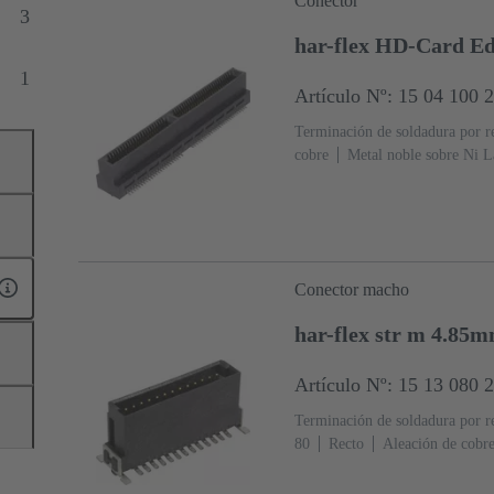
Conector
3
har-flex HD-Card 
1
Artículo Nº: 15 04 100 
Terminación de soldadura por 
cobre
Metal noble sobre Ni L
terminación
Nivel de rendimi
(LCP)
Negro
Conector macho
har-flex str m 4.85
Artículo Nº: 15 13 080 
Terminación de soldadura por 
80
Recto
Aleación de cobr
acoplamiento, Sn sobre Ni Lado
1
Polímero de cristal líquido