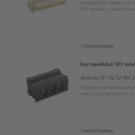
Terminación de soldadura por o
96
Acodado
Aleación de c
acoplamiento, Sn sobre Ni Lado
conforme a IEC 60603-2
Cod
contactos
Fijación de placas d
Con clip de encaje
Resina ter
7032 (gris guijarro)
Conector hembra
har-modular H3 modu
Artículo Nº: 02 52 903 
Terminación de soldadura por r
ondas
Corriente nominal: ‌15
cobre
Chapado en plata Lado
terminación
Nivel de rendimi
2
Poliamida (PA)
Negro
Conector hembra