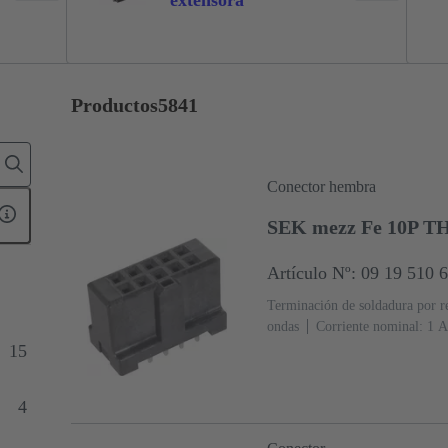
extensora
Productos
5841
Conector hembra
SEK mezz Fe 10P T
Artículo Nº: 09 19 510 
Terminación de soldadura por r
ondas
Corriente nominal: ‌1 A
cobre
Sn sobre Ni Lado de t
15
acoplamiento
Nivel de rendim
(LCP)
Negro
4