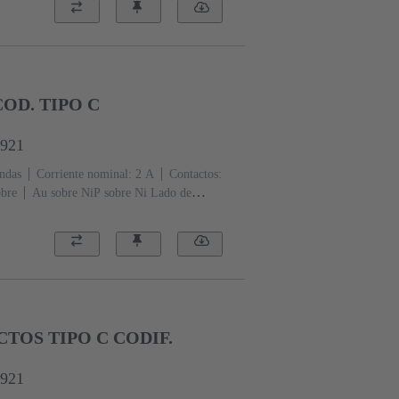
OD. TIPO C
6921
ndas
Corriente nominal: ‌2 A
Contactos:
obre
Au sobre NiP sobre Ni Lado de
 de terminación
Nivel de rendimiento: 2,
ificación: Codificación con pérdida de
Fijación de placas de circuitos impresos:
termoplástica, rellena de fibra de
ro)
CTOS TIPO C CODIF.
6921