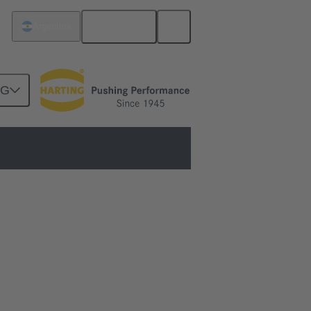
Español
Argentina
NG
 conector circular