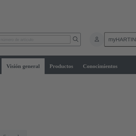
myHARTI
Conectores circulares industriales
Visión general
Productos
Conocimientos
s industriales
pecificaciones de instalación o montaje específicas que sólo permiten un