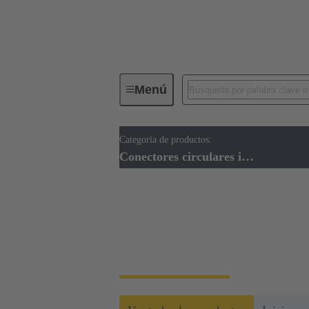
Menú
Categoría de productos:
Conectores industriales / Han®
Conectores circulares industriales
Conectores circulare
Para aplicaciones con espacio limitado o es