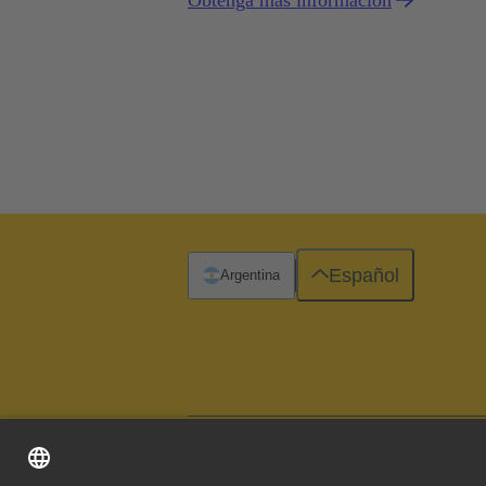
Obtenga más información
ofrecen diferentes ventajas según cuá
Español
Argentina