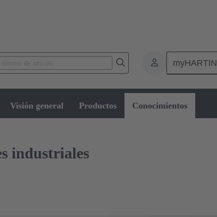
myHARTI
Conectores circulares industriales
Conocimientos
Visión general
Productos
Conocimientos
s industriales