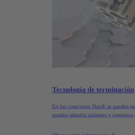
Tecnología de terminación
En los conectores Han® se pueden ag
pueden adquirir aislantes y contactos
cables específicas. La elección de la
de cable, la sección de cable y el nú