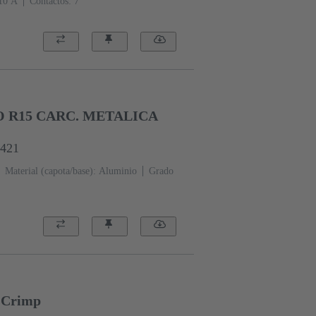
‌10 A
Contactos: 7
 R15 CARC. METALICA
0421
Material (capota/base): Aluminio
Grado
t Crimp