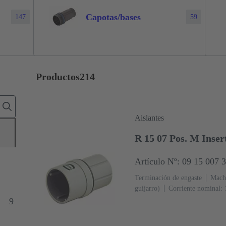
Capotas/bases
147
59
Productos
214
Aislantes
R 15 07 Pos. M Inse
Artículo Nº: 09 15 007 
Terminación de engaste
Mach
guijarro)
Corriente nominal: 
9