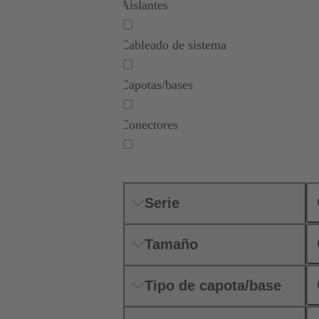
Aislantes
Cableado de sistema
Capotas/bases
Conectores
Contactos
Serie
Juegos de conectores
Tamaño
Tipo de capota/base