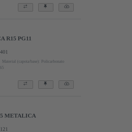
A R15 PG11
0401
Material (capota/base): Policarbonato
P65
15 METALICA
0121