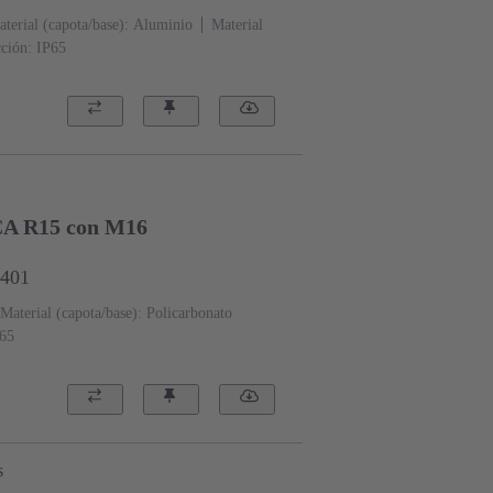
terial (capota/base): Aluminio
Material
ción: IP65
 R15 con M16
0401
Material (capota/base): Policarbonato
P65
s