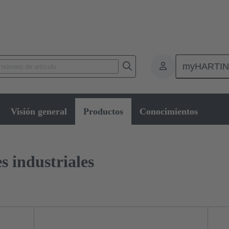
myHARTI
Conectores circulares industriales
Productos
Visión general
Productos
Conocimientos
s industriales