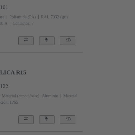
3101
ra
Poliamida (PA)
RAL 7032 (gris
‌10 A
Contactos: 7
LICA R15
0122
Material (capota/base): Aluminio
Material
ción: IP65