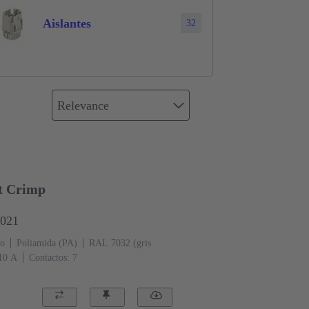
Aislantes
32
Relevance
rt Crimp
3021
o
Poliamida (PA)
RAL 7032 (gris
‌10 A
Contactos: 7