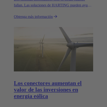
fallan. Las soluciones de HARTING pueden ayudar
a simplificar la resolución de problemas y reducir el
Obtenga más información
tiempo de inactividad.
Los conectores aumentan el
valor de las inversiones en
energía eólica