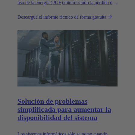
uso de la energía (PUE) minimizando la pérdida de
energía en las conexiones.
Descargue el informe técnico de forma gratuita
Solución de problemas
simplificada para aumentar la
disponibilidad del sistema
Los sistemas informáticos sólo se notan cuando