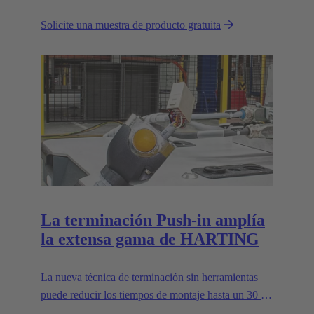
contactos mecanizados, reemplazando el sistema de
Solicite una muestra de producto gratuita
alimentación por vibración.
La terminación Push-in amplía
la extensa gama de HARTING
La nueva técnica de terminación sin herramientas
puede reducir los tiempos de montaje hasta un 30 %
y mejora la flexibilidad en campo.