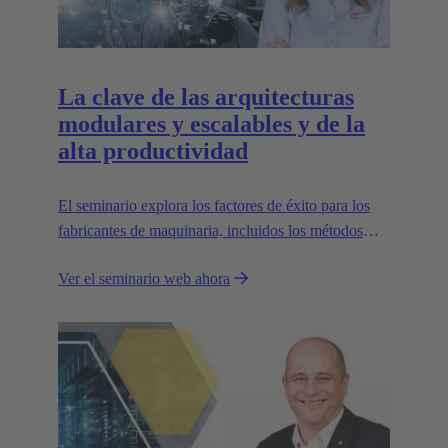
La clave de las arquitecturas
modulares y escalables y de la
alta productividad
El seminario explora los factores de éxito para los
fabricantes de maquinaria, incluidos los métodos
modulares, las interfaces valiosas y el papel de los
Ver el seminario web ahora
gemelos digitales.