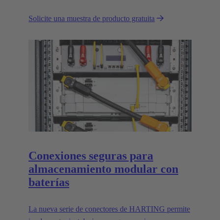
tecnológico europeo de confianza HARTING
Solicite una muestra de producto gratuita
presenta el primer conector industrial para drones
comerciales.
Conexiones seguras para
almacenamiento modular con
baterías
La nueva serie de conectores de HARTING permite