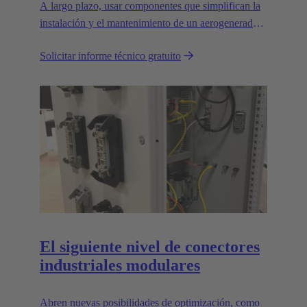
A largo plazo, usar componentes que simplifican la
instalación y el mantenimiento de un aerogenerador
puede aumentar enormemente el valor de la planta.
Solicitar informe técnico gratuito
¡Conozca cómo!
El siguiente nivel de conectores
industriales modulares
Abren nuevas posibilidades de optimización, como