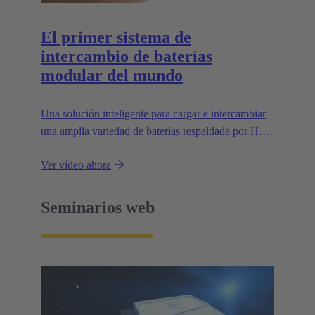
El primer sistema de
intercambio de baterías
modular del mundo
Una solución inteligente para cargar e intercambiar
una amplia variedad de baterías respaldada por Han-
Modular®: el estándar del mercado para conectores
Ver vídeo ahora
modulares.
Seminarios web