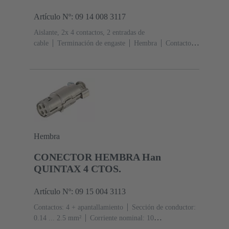
Artículo Nº: 09 14 008 3117
Aislante, 2x 4 contactos, 2 entradas de
cable
Terminación de engaste
Hembra
Contactos:
8 + apantallamiento
Sección de conductor: 0.14 ... 2.5
mm²
Corriente nominal: ‌10 A
Policarbonato
(PC)
RAL 7032 (gris guijarro)
Hembra
CONECTOR HEMBRA Han
QUINTAX 4 CTOS.
Artículo Nº: 09 15 004 3113
Contactos: 4 + apantallamiento
Sección de conductor:
0.14 ... 2.5 mm²
Corriente nominal: ‌10
A
Policarbonato (PC)
RAL 7032 (gris guijarro)