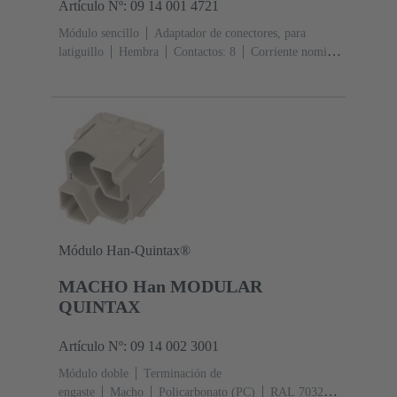
Artículo Nº: 09 14 001 4721
Módulo sencillo
Adaptador de conectores, para
latiguillo
Hembra
Contactos: 8
Corriente nominal:
‌1 A
Policarbonato (PC), Cinc fundido a presión,
niquelado
RAL 7032 (gris guijarro)
Módulo Han-Quintax®
MACHO Han MODULAR
QUINTAX
Artículo Nº: 09 14 002 3001
Módulo doble
Terminación de
engaste
Macho
Policarbonato (PC)
RAL 7032