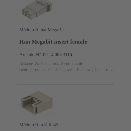
Módulo Han® MegaBit
Han Megabit insert female
Artículo Nº: 09 14 008 3116
Aislante, 2x 4 contactos, 2 entradas de
cable
Terminación de engaste
Hembra
Contactos:
8 + apantallamiento
Sección de conductor: 0.14 ... 2.5
mm²
Corriente nominal: ‌10 A
Policarbonato
(PC)
RAL 7032 (gris guijarro)
Módulo Han ® RJ45