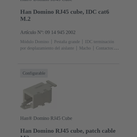
Han Domino RJ45 cube, IDC cat6
M.2
Artículo Nº: 09 14 945 2002
Módulo Domino
Pestaña grande
IDC terminación
por desplazamiento del aislante
Macho
Contactos:
8
Corriente nominal: ‌1 A
Poliamida (PA),
Policarbonato (PC)
RAL 7032 (gris guijarro)
Configurable
Han® Domino RJ45 Cube
Han Domino RJ45 cube, patch cable