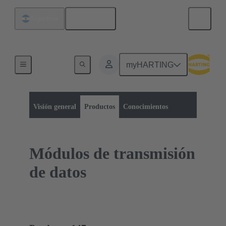
Español
Argentina
myHARTING
Categoría de productos:
Conectores rectangulares
Módulos Han-Modular®
Visión general
Productos
Conocimientos
Módulos de transmisión
de datos