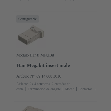
(gris guijarro)
Configurable
Módulo Han® MegaBit
Han Megabit insert male
Artículo Nº: 09 14 008 3016
Aislante, 2x 4 contactos, 2 entradas de
cable
Terminación de engaste
Macho
Contactos: 8
+ apantallamiento
Sección de conductor: 0.14 ... 2.5
mm²
Corriente nominal: ‌10 A
Policarbonato
(PC)
RAL 7032 (gris guijarro)