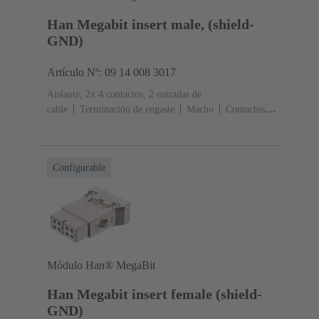
Han Megabit insert male, (shield-
GND)
Artículo Nº: 09 14 008 3017
Aislante, 2x 4 contactos, 2 entradas de
cable
Terminación de engaste
Macho
Contactos: 8
+ apantallamiento
Sección de conductor: 0.14 ... 2.5
mm²
Corriente nominal: ‌10 A
Policarbonato
(PC)
RAL 7032 (gris guijarro)
Configurable
Módulo Han® MegaBit
Han Megabit insert female (shield-
GND)