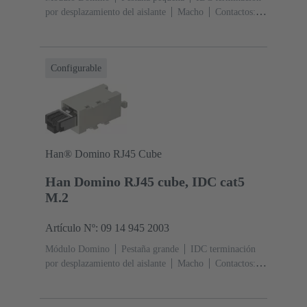
por desplazamiento del aislante
Macho
Contactos:
4
Corriente nominal: ‌1 A
Poliamida (PA),
Policarbonato (PC)
RAL 7032 (gris guijarro)
Configurable
Han® Domino RJ45 Cube
Han Domino RJ45 cube, IDC cat5
M.2
Artículo Nº: 09 14 945 2003
Módulo Domino
Pestaña grande
IDC terminación
por desplazamiento del aislante
Macho
Contactos:
4
Corriente nominal: ‌1 A
Poliamida (PA),
Policarbonato (PC)
RAL 7032 (gris guijarro)