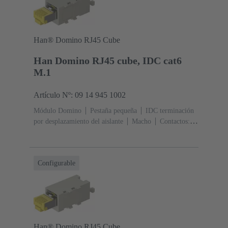
Han® Domino RJ45 Cube
Han Domino RJ45 cube, IDC cat6
M.1
Artículo Nº: 09 14 945 1002
Módulo Domino
Pestaña pequeña
IDC terminación
por desplazamiento del aislante
Macho
Contactos:
8
Corriente nominal: ‌1 A
Poliamida (PA),
Policarbonato (PC)
RAL 7032 (gris guijarro)
Configurable
Han® Domino RJ45 Cube