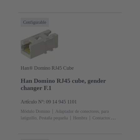
8
Corriente nominal: ‌1 A
Poliamida (PA),
Policarbonato (PC), Acero inoxidable
RAL 7032 (gris
guijarro)
Configurable
Han® Domino RJ45 Cube
Han Domino RJ45 cube, gender
changer F.1
Artículo Nº: 09 14 945 1101
Módulo Domino
Adaptador de conectores, para
latiguillo, Pestaña pequeña
Hembra
Contactos:
8
Corriente nominal: ‌1 A
Poliamida (PA),
Policarbonato (PC), Acero inoxidable
RAL 7032 (gris
guijarro)