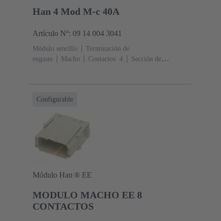
Han 4 Mod M-c 40A
Artículo Nº: 09 14 004 3041
Módulo sencillo
Terminación de
engaste
Macho
Contactos: 4
Sección de
conductor: 1.5 ... 6 mm²
Corriente nominal: ‌40
A
Policarbonato (PC)
RAL 7032 (gris guijarro)
Configurable
Módulo Han ® EE
MODULO MACHO EE 8
CONTACTOS