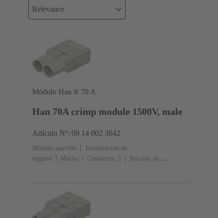
Relevance
Módulo Han ® 70 A
Han 70A crimp module 1500V, male
Artículo Nº: 09 14 002 3042
Módulo sencillo
Terminación de
engaste
Macho
Contactos: 2
Sección de
conductor: 6 ... 25 mm²
Corriente nominal: ‌70
A
Policarbonato (PC)
RAL 7032 (gris guijarro)