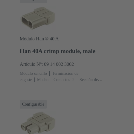
Módulo Han ® 40 A
Han 40A crimp module, male
Artículo Nº: 09 14 002 3002
Módulo sencillo
Terminación de
engaste
Macho
Contactos: 2
Sección de
conductor: 1.5 ... 10 mm²
Corriente nominal: ‌40
A
Policarbonato (PC)
RAL 7032 (gris guijarro)
Configurable