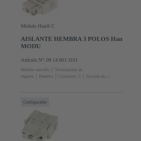
Módulo Han® C
AISLANTE HEMBRA 3 POLOS Han
MODU
Artículo Nº: 09 14 003 3101
Módulo sencillo
Terminación de
engaste
Hembra
Contactos: 3
Sección de
conductor: 1.5 ... 6 mm²
Corriente nominal: ‌40
A
Policarbonato (PC)
RAL 7032 (gris guijarro)
Configurable