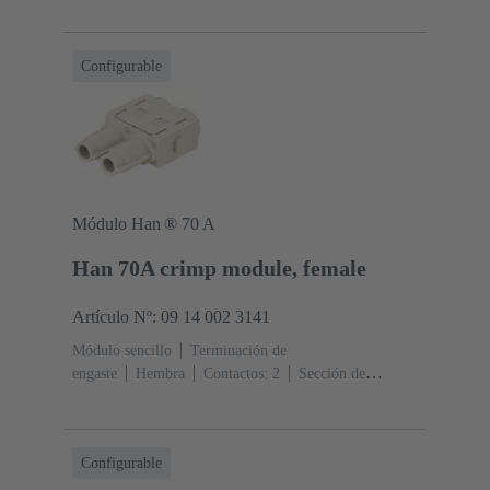
A
Policarbonato (PC)
RAL 7032 (gris guijarro)
Configurable
Módulo Han ® 70 A
Han 70A crimp module, female
Artículo Nº: 09 14 002 3141
Módulo sencillo
Terminación de
engaste
Hembra
Contactos: 2
Sección de
conductor: 6 ... 25 mm²
Corriente nominal: ‌70
A
Policarbonato (PC)
RAL 7032 (gris guijarro)
Configurable