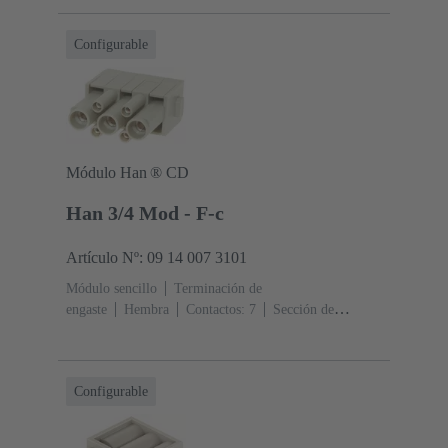
A
Policarbonato (PC)
RAL 7032 (gris guijarro)
Configurable
Módulo Han ® CD
Han 3/4 Mod - F-c
Artículo Nº: 09 14 007 3101
Módulo sencillo
Terminación de
engaste
Hembra
Contactos: 7
Sección de
conductor: 0.14 ... 6 mm²
Corriente nominal: ‌40
A
Policarbonato (PC)
RAL 7032 (gris guijarro)
Configurable