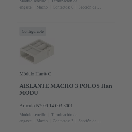
Módulo sencillo
Terminación de
engaste
Macho
Contactos: 6
Sección de
conductor: 0.14 ... 4 mm²
Corriente nominal: ‌16
A
Policarbonato (PC)
RAL 7032 (gris guijarro)
Configurable
Módulo Han® C
AISLANTE MACHO 3 POLOS Han
MODU
Artículo Nº: 09 14 003 3001
Módulo sencillo
Terminación de
engaste
Macho
Contactos: 3
Sección de
conductor: 1.5 ... 6 mm²
Corriente nominal: ‌40