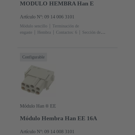
MODULO HEMBRA Han E
Artículo Nº: 09 14 006 3101
Módulo sencillo
Terminación de
engaste
Hembra
Contactos: 6
Sección de
conductor: 0.14 ... 4 mm²
Corriente nominal: ‌16
A
Policarbonato (PC)
RAL 7032 (gris guijarro)
Configurable
Módulo Han ® EE
Módulo Hembra Han EE 16A
Artículo Nº: 09 14 008 3101