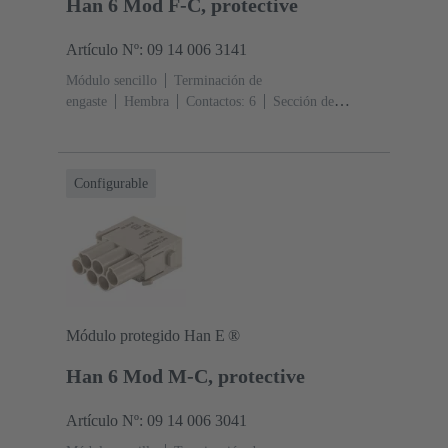
Han 6 Mod F-C, protective
Artículo Nº: 09 14 006 3141
Módulo sencillo
Terminación de
engaste
Hembra
Contactos: 6
Sección de
conductor: 0.14 ... 4 mm²
Corriente nominal: ‌16
A
Policarbonato (PC)
RAL 7032 (gris guijarro)
Configurable
Módulo protegido Han E ®
Han 6 Mod M-C, protective
Artículo Nº: 09 14 006 3041