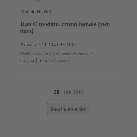
Módulo Han® C
Han C module, crimp female (two
part)
Artículo Nº: 09 14 003 3103
Módulo sencillo
para mayor esfuerzo de
tracción
Terminación de
engaste
Hembra
Contactos: 3
Sección de
conductor: 1.5 ... 10 mm²
Corriente nominal: ‌40
A
Policarbonato (PC)
RAL 7032 (gris guijarro)
20
(de 156)
Más información