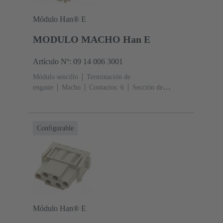
Módulo Han® E
MODULO MACHO Han E
Artículo Nº: 09 14 006 3001
Módulo sencillo
Terminación de
engaste
Macho
Contactos: 6
Sección de
conductor: 0.14 ... 4 mm²
Corriente nominal: ‌16
A
Policarbonato (PC)
RAL 7032 (gris guijarro)
Configurable
Módulo Han® E