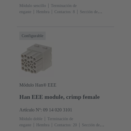
Módulo sencillo
Terminación de
engaste
Hembra
Contactos: 8
Sección de
conductor: 0.14 ... 4 mm²
Corriente nominal: ‌16
A
Policarbonato (PC)
RAL 7032 (gris guijarro)
Configurable
Módulo Han® EEE
Han EEE module, crimp female
Artículo Nº: 09 14 020 3101
Módulo doble
Terminación de
engaste
Hembra
Contactos: 20
Sección de