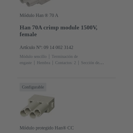
Módulo Han ® 70 A
Han 70A crimp module 1500V,
female
Artículo Nº: 09 14 002 3142
Módulo sencillo
Terminación de
engaste
Hembra
Contactos: 2
Sección de
conductor: 6 ... 25 mm²
Corriente nominal: ‌70
A
Policarbonato (PC)
RAL 7032 (gris guijarro)
Configurable
Módulo protegido Han® CC