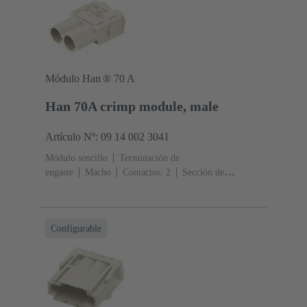
Módulo Han ® 70 A
Han 70A crimp module, male
Artículo Nº: 09 14 002 3041
Módulo sencillo
Terminación de
engaste
Macho
Contactos: 2
Sección de
conductor: 6 ... 25 mm²
Corriente nominal: ‌70
A
Policarbonato (PC)
RAL 7032 (gris guijarro)
Configurable