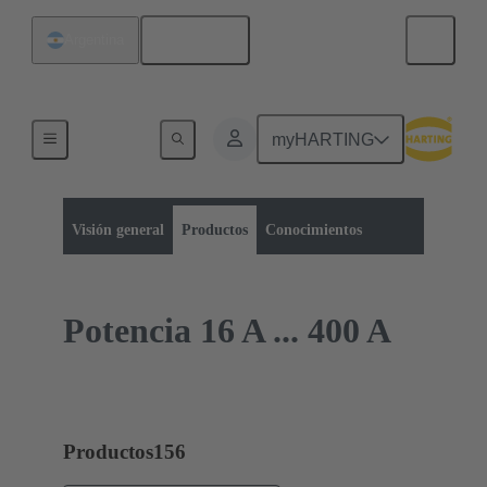
Español
Argentina
myHARTING
Categoría de productos:
Conectores rectangulares
Módulos Han-Modular®
Visión general
Productos
Conocimientos
Potencia 16 A ... 400 A
Productos
156