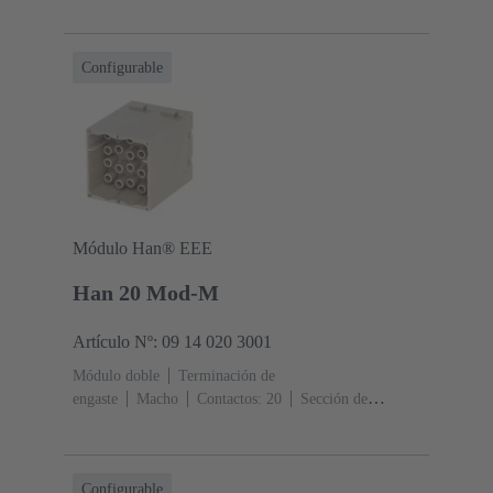
conductor: 0.14 ... 4 mm²
Corriente nominal: ‌16
A
Policarbonato (PC)
RAL 7032 (gris guijarro)
Configurable
Módulo Han® EEE
Han 20 Mod-M
Artículo Nº: 09 14 020 3001
Módulo doble
Terminación de
engaste
Macho
Contactos: 20
Sección de
conductor: 0.14 ... 4 mm²
Corriente nominal: ‌16
A
Policarbonato (PC)
RAL 7032 (gris guijarro)
Configurable