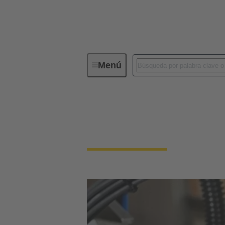
Menú
Conectores industriales / Han®
Conectores y cablead