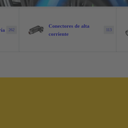
Conectores de alta
ría
262
113
corriente