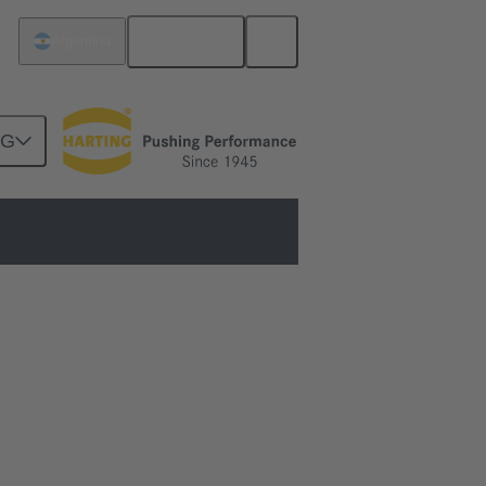
Español
Argentina
NG
ensión
y tensiones elevadas, se necesitan grandes