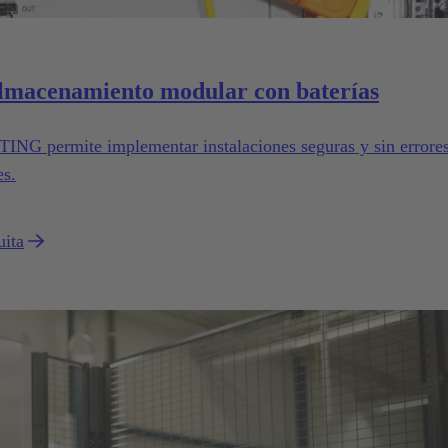
almacenamiento modular con baterías
ING permite implementar instalaciones seguras y sin errore
es.
uita