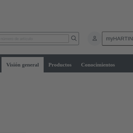
myHARTI
Conectores y cableados para aplicaciones específicas
Conectores de alta t
Visión general
Productos
Conocimientos
ensión
 según los requisitos de la aplicación. Si hay que transmitir corrientes 
a amplia gama de conectores y conjuntos de cables de alta tensión.