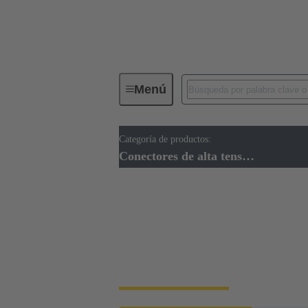
Menú
Categoría de productos:
Conectores industriales / Han®
Conectores de alta tensión
Conectores de alta t
Los conectores de alta tensión (AT) difieren
secciones de conductor. HARTING ofrece un