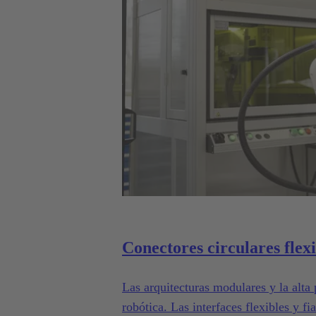
Conectores circulares flexi
Las arquitecturas modulares y la alta
robótica. Las interfaces flexibles y fi