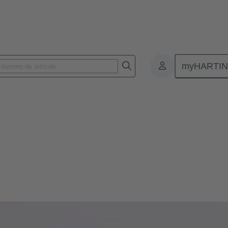
myHARTI
Dietmar Harting
ar Harting