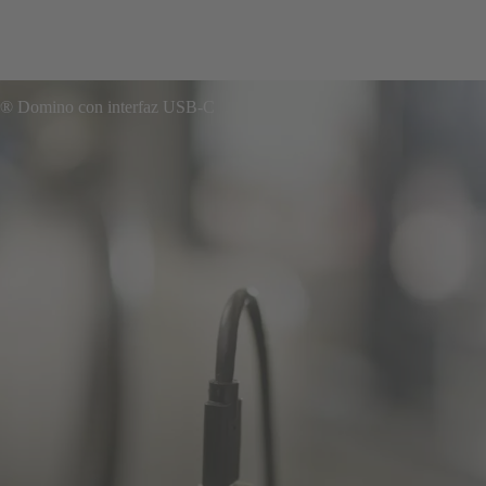
r® Domino con interfaz USB-C
industrial actual
evo a los desafíos de una gran transformación. Es necesario prepararse 
 de la energía y la digitalización, ya que esta transformación requiere te