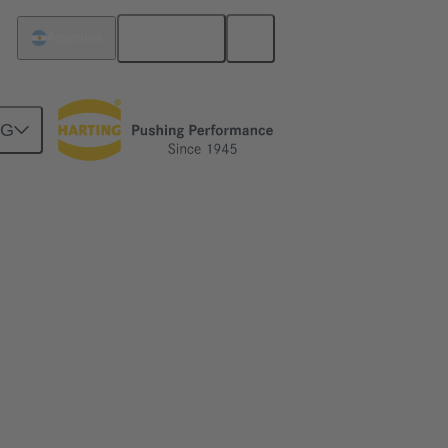
Español
Argentina
NG
es
uella de CO2.