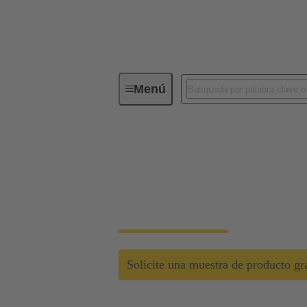
Menú
El siguiente nivel de conectores indu
El siguiente nivel d
Abren nuevas posibilidades de optimización
Solicite una muestra de producto gra