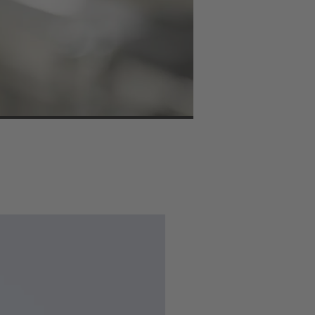
atos y señales. La
do adicional, como la
onector modular. La
 usuarios de los módulos
es tipos de transmisión