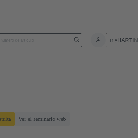
myHARTI
striales modulares
e conectores industriales modular
, como ahorro de espacio y peso de hasta un 50 %, reduciendo así la h
tuita
Ver el seminario web