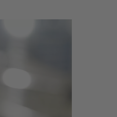
para el futuro con el fin
cnologías facilitadoras.