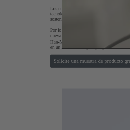
Los conectores representan una tecnología de
tecnología de conectores también debe segui
sostenibilidad.
Por lo tanto, HARTING presenta los módu
nueva serie cumple principalmente los requis
®
Han-Modular
Domino pueden ahorrar hasta
en un solo módulo, por ejemplo.
Solicite una muestra de producto gra