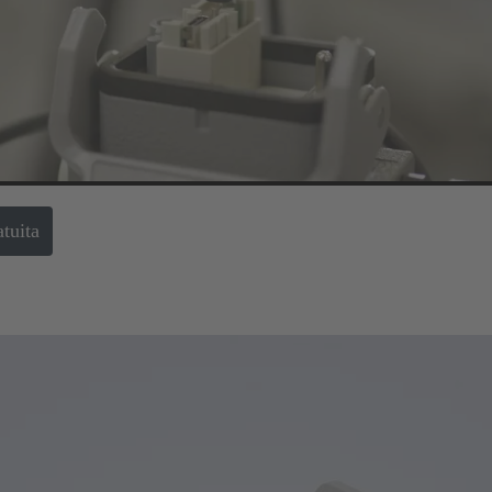
 este tipo al permitir la transmisión segura y sin errores de potencia, d
r las megatendencias mundiales y ofrecer a los clientes un valor añadi
®
los Han-Modular
Domino como la siguiente etapa de desarrollo del c
itos de la industria de ahorro de espacio y peso en la instalación. Los
 un 50 % de espacio de instalación mediante la integración de diferent
tuita