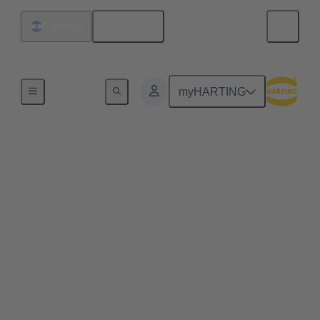
Español
Argentina
Inicio
myHARTING
Los primeros
componentes de
conectores con
emisiones reducidas de
CO2 alcanzan la
madurez comercial