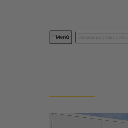
Menú
HARTING América
HARTING América
Asistencia regionalizada en cuatro ubicacio