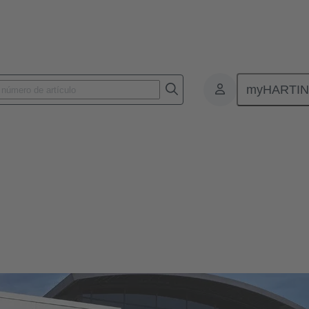
myHARTI
nes dinámicas.