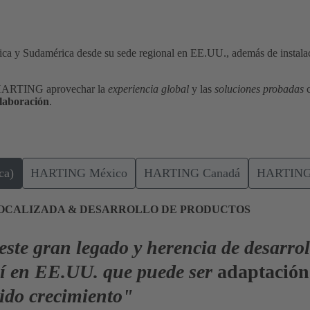
a y Sudamérica desde su sede regional en EE.UU., además de instalac
a HARTING aprovechar la
experiencia global
y las
soluciones probadas
laboración
.
ca)
HARTING México
HARTING Canadá
HARTING B
LOCALIZADA & DESARROLLO DE PRODUCTOS
te gran legado y herencia de desarrol
uí en EE.UU. que puede ser
adaptación
pido crecimiento"