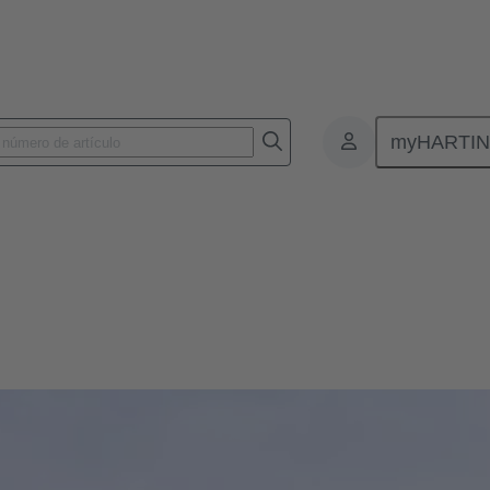
myHARTI
el mundo