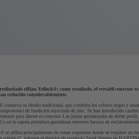
ediseñado el
Han-Yellock®
: como resultado, el versátil conector e
han reducido considerablemente.
k®
conserva su diseño tradicional, que combina los colores negro y amar
omponentes de fundición inyectada de zinc. Se han introducido cambios
otones para liberar el conector. Las juntas perimetrales de doble perfil,
l y en la capota portadora garantizan menores fuerzas de enclavamiento
k®
se utiliza principalmente en zonas expuestas donde se requiere un bu
 robótica", informa el director de producto Tarek Spreen de HARTING 