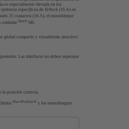
a es especialmente elevada en los
e potencia específicos de
Yellock
(16 A) en
ando 25 contactos (16 A), el monobloque
Han®
 estándar
6B.
o global compacto y visualmente atractivo:
 posterior. Las interfaces no deben separarse
.
 la posición correcta.
Han-Modular®
módulos
y los monobloques