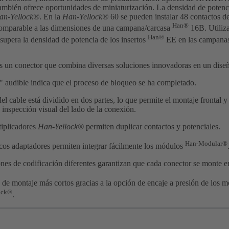
ambién ofrece oportunidades de miniaturización. La densidad de potenci
an-Yellock®
. En la
Han-Yellock®
60 se pueden instalar 48 contactos d
Han®
comparable a las dimensiones de una campana/carcasa
16B. Utiliz
Han®
supera la densidad de potencia de los insertos
EE en las campanas
s un conector que combina diversas soluciones innovadoras en un diseñ
" audible indica que el proceso de bloqueo se ha completado.
del cable está dividido en dos partes, lo que permite el montaje frontal y
 inspección visual del lado de la conexión.
iplicadores
Han-Yellock®
permiten duplicar contactos y potenciales.
Han-Modular®
os adaptadores permiten integrar fácilmente los módulos
nes de codificación diferentes garantizan que cada conector se monte en
de montaje más cortos gracias a la opción de encaje a presión de los 
ock®
.