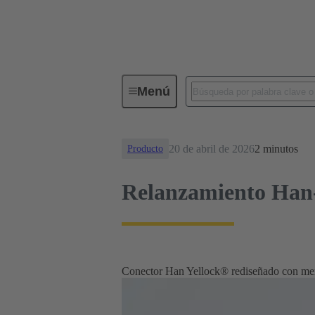
Noticias
Relanzamiento Han-Yel
Menú
20 de abril de 2026
2 minutos
Producto
Relanzamiento Han-Y
Conector Han Yellock® rediseñado con meno