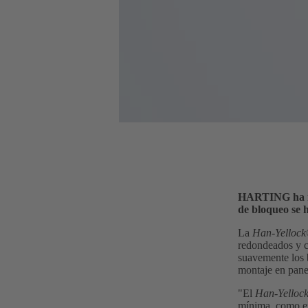
HARTING ha r
de bloqueo se 
La
Han-Yelloc
redondeados y c
suavemente los b
montaje en pane
"El
Han-Yelloc
mínima, como en