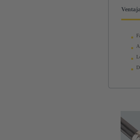
Ventaja
F
A
L
D