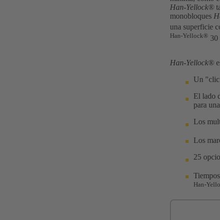
Han-Yellock®
t
monobloques
H
una superficie 
Han-Yellock®
30 
Han-Yellock®
e
Un "clic
El lado 
para una
Los mult
Los marc
25 opcio
Tiempos 
Han-Yell