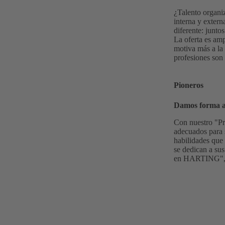
¿Talento organi
interna y extern
diferente: junto
La oferta es am
motiva más a la 
profesiones son 
Pioneros
Damos forma al
Con nuestro "Pr
adecuados para s
habilidades que 
se dedican a su
en HARTING", af