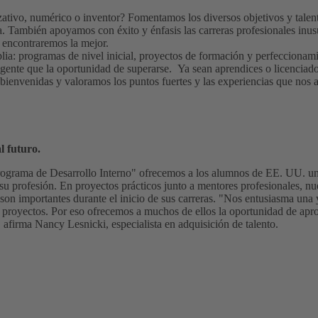
zativo, numérico o inventor? Fomentamos los diversos objetivos y tale
a. También apoyamos con éxito y énfasis las carreras profesionales inus
s encontraremos la mejor.
plia: programas de nivel inicial, proyectos de formación y perfecciona
gente que la oportunidad de superarse. Ya sean aprendices o licenciado
bienvenidas y valoramos los puntos fuertes y las experiencias que nos 
 futuro.
ograma de Desarrollo Interno" ofrecemos a los alumnos de EE. UU. un
u profesión. En proyectos prácticos junto a mentores profesionales, nu
son importantes durante el inicio de sus carreras. "Nos entusiasma una 
s proyectos. Por eso ofrecemos a muchos de ellos la oportunidad de apr
irma Nancy Lesnicki, especialista en adquisición de talento.