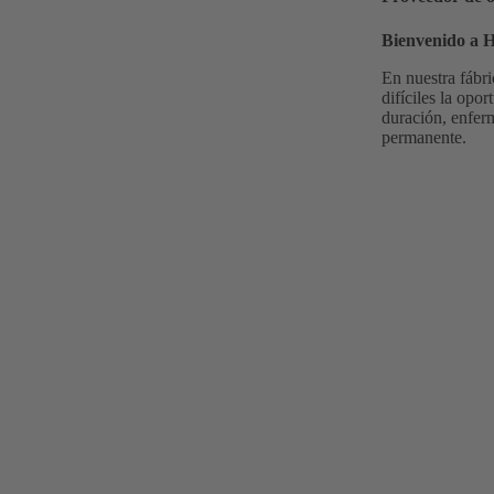
Bienvenido a
En nuestra fábr
difíciles la opo
duración, enfer
permanente.