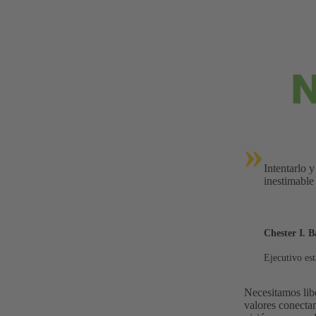
»
Intentarlo y
inestimable
Chester I. B
Ejecutivo est
Necesitamos lib
valores conecta