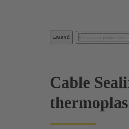
Menú
Conectores industriales / Han®
Cable Seal
thermoplas