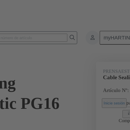
myHARTI
Conectores rectangulares
Productos
Accesorios
Prensaestopas
PRENSAEST
ing
Cable Seal
Artículo Nº:
tic PG16
pa
Inicie sesión
Comp