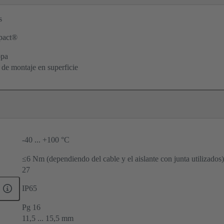
s
pact®
opa
 de montaje en superficie
-40 ... +100 °C
≤6 Nm (dependiendo del cable y el aislante con junta utilizados)
27
IP65
Pg 16
11,5 ... 15,5 mm