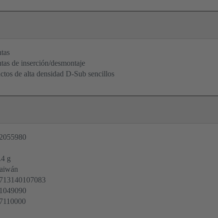
tas
tas de inserción/desmontaje
ctos de alta densidad D-Sub sencillos
2055980
.4 g
aiwán
713140107083
1049090
7110000