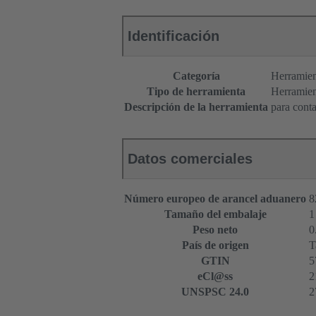
Identificación
Categoría
Herramien
Tipo de herramienta
Herramien
Descripción de la herramienta
para conta
Datos comerciales
Número europeo de arancel aduanero
8
Tamaño del embalaje
1
Peso neto
0
País de origen
T
GTIN
5
eCl@ss
2
UNSPSC 24.0
2