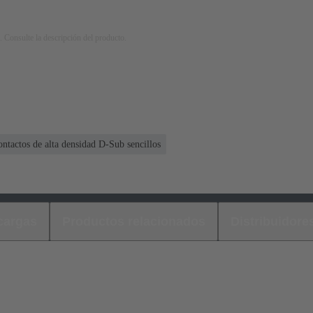
. Consulte la descripción del producto.
ontactos de alta densidad D-Sub sencillos
cargas
Productos relacionados
Distribuidore