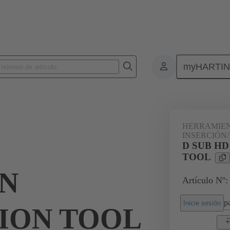
myHARTI
es/montaje
Herramientas de extracción
09 99 000 0513
HERRAMIEN
INSERCIÓN
D SUB H
TOOL
ON
Artículo Nº:
pa
Inicie sesión
ION TOOL