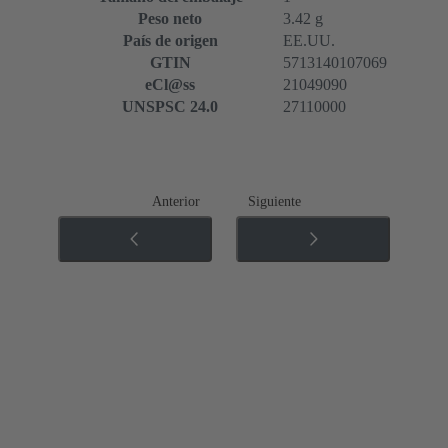
Peso neto
3.42 g
País de origen
EE.UU.
GTIN
5713140107069
eCl@ss
21049090
UNSPSC 24.0
27110000
Anterior
Siguiente