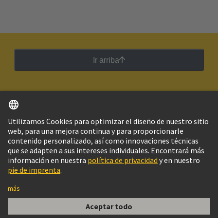
Ir arriba
Español
Argentina
© Grupo Tecnológico HARTING
Imprint
Política de privacidad
Política de Cookies
Configuración de cookies
Aviso Legal Web
Información al cliente
DIN-Signal C064MS-3,0C1-1-NFF