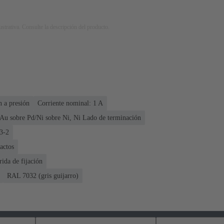
strativa. Consulte la descripción del producto.
n a presión
Corriente nominal: ‌1 A
Au sobre Pd/Ni sobre Ni, Ni Lado de terminación
3-2
actos
rida de fijación
RAL 7032 (gris guijarro)