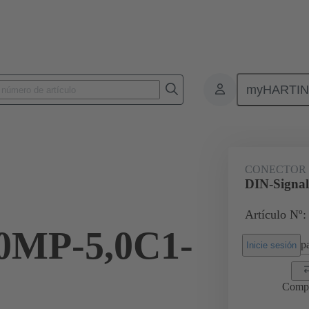
myHARTI
0 2201
CONECTOR
DIN-Signa
Artículo Nº:
MP-5,0C1-
pa
Inicie sesión
Comp