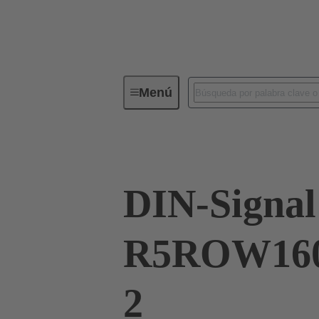
Menú
Serie
Productos
02 41 16
DIN-Signal
R5ROW160
2