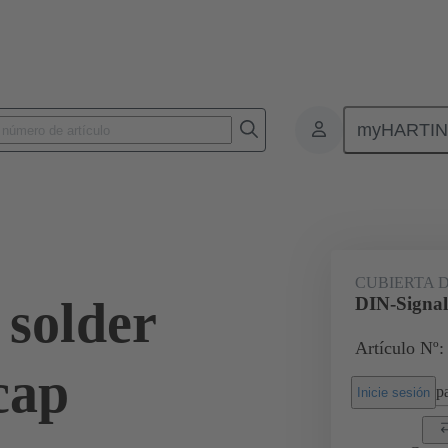
myHARTI
nectores de placas de circuitos impresos
Conectores de placa a placa de ci
09 02 000 9935
CUBIERTA 
 solder
DIN-Signal 
Artículo Nº:
cap
pa
Inicie sesión