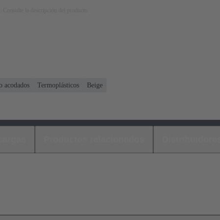
. Consulte la descripción del producto.
o acodados
Termoplásticos
Beige
cargas
Productos relacionados
Distribuidore