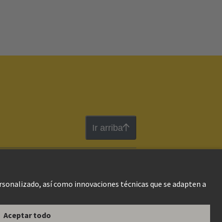
Ir arriba
gal Web
Información al cliente