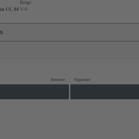
Beige
gún UL 94
V-0
ls
Anterior
Siguiente