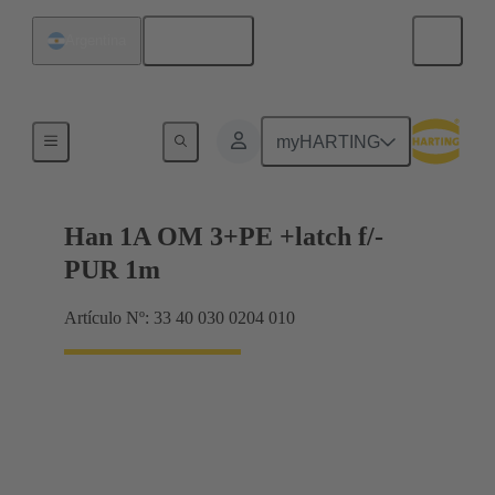
Español
Argentina
Han® 1A
myHARTING
Han 1A OM 3+PE +latch f/-
PUR 1m
Artículo Nº: 33 40 030 0204 010