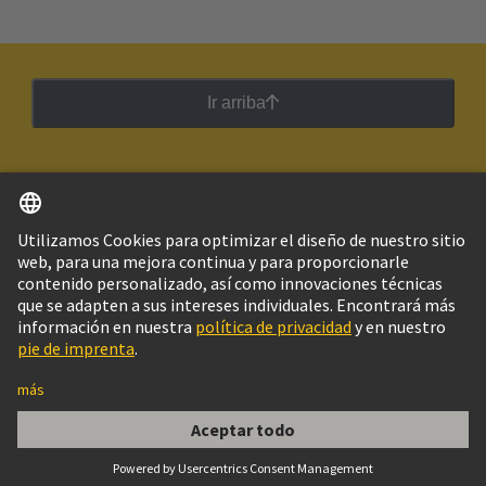
Ir arriba
Español
Argentina
© Grupo Tecnológico HARTING
Imprint
Política de privacidad
Política de Cookies
Configuración de cookies
Aviso Legal Web
Información al cliente
Han 3A-SL Thermoplasitc (black) 300 PU