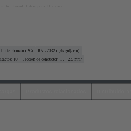
strativa. Consulte la descripción del producto.
Policarbonato (PC)
RAL 7032 (gris guijarro)
ntactos: 10
Sección de conductor: 1 ... 2.5 mm²
cargas
Productos relacionados
Distribuidore