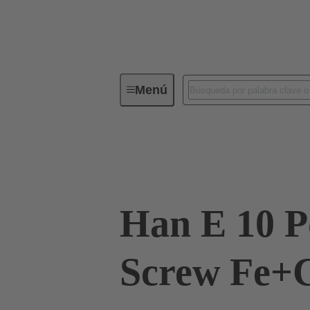
Menú
Conectores industriales / Han®
Corrientes hasta 16 A
09 33 010 2691
Han E 10 P
Screw Fe+