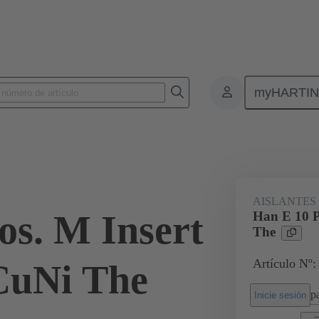
myHARTI
Conectores rectangulares
Productos
Aislantes monobloque
Par
AISLANTES
os. M Insert
Han E 10 P
The
Artículo Nº:
CuNi The
pa
Inicie sesión