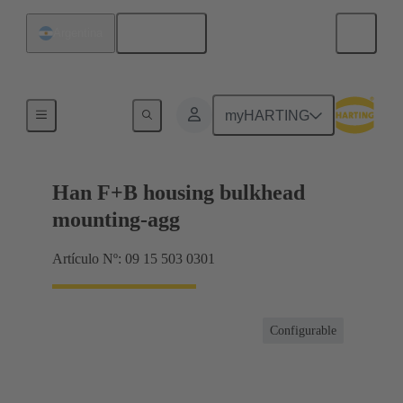
Español
Argentina
Capotas/bases
myHARTING
Han F+B housing bulkhead
mounting-agg
Artículo Nº: 09 15 503 0301
Configurable