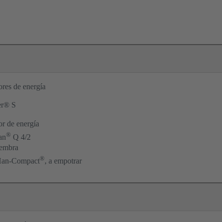
ores de energía
r® S
or de energía
®
an
Q 4/2
hembra
®
Han-Compact
, a empotrar