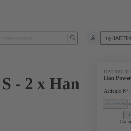
myHARTI
-EURODRIVE
Productos
Accesorios
09 12 008 4807
DISTRIBUI
S - 2 x Han
Han Power 
Artículo Nº:
pa
Inicie sesión
Comp