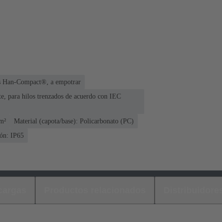
es Han-Compact®, a empotrar
te, para hilos trenzados de acuerdo con IEC
mm²
Material (capota/base): Policarbonato (PC)
ón: IP65
cargas
Productos relacionados
Distribuidore