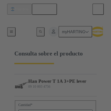
Español
Argentina
09 10 003 4756
myHARTING
Consulta sobre el producto
Han Power T 1A 3+PE lever
09 10 003 4756
Cantidad
*