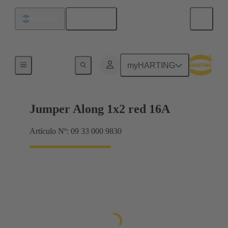
Español
Argentina
Puentes conectores Han® ES Press
myHARTING
Jumper Along 1x2 red 16A
Artículo Nº: 09 33 000 9830