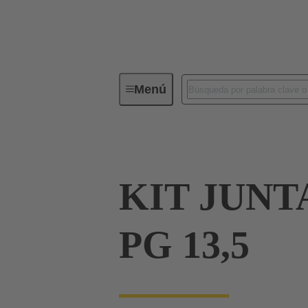
Menú
Conectores industriales / Han®
KIT JUN
PG 13,5